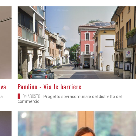
>
iva
Pandino - Via le barriere
04 AGOSTO
la
Progetto sovracomunale del distretto del
commercio