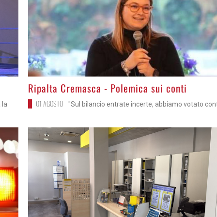
>
Ripalta Cremasca - Polemica sui conti
01 AGOSTO
 la
"Sul bilancio entrate incerte, abbiamo votato con