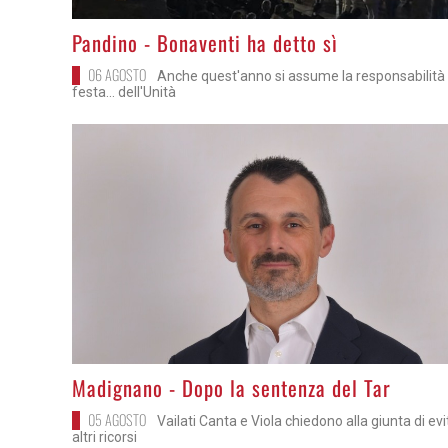
>
Pandino - Bonaventi ha detto sì
06 AGOSTO
Anche quest'anno si assume la responsabilità 
festa... dell'Unità
>
Madignano - Dopo la sentenza del Tar
05 AGOSTO
Vailati Canta e Viola chiedono alla giunta di ev
altri ricorsi