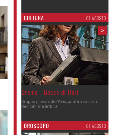
CULTURA
07 AGOSTO
>
Crema - Gocce di libri
Gruppo giovani dell'Avis, quattro incontri
dedicati alla lettura
OROSCOPO
07 AGOSTO