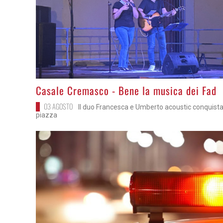
>
Casale Cremasco - Bene la musica dei Fad
03 AGOSTO
Il duo Francesca e Umberto acoustic conquista
piazza