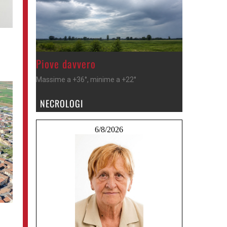
>
Piove davvero
Massime a +36°, minime a +22°
NECROLOGI
6/8/2026