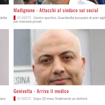
>
Madignano - Attacchi al sindaco sui social
05 AGOSTO
della
Centro sportivo, Guardavilla accusato di aver agi
per interessi privati
>
Genivolta - Arriva il medico
05 AGOSTO
itare
Dopo 20 mesi, finalmente un dottore