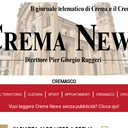
CREMASCO
L TERRITORIO
CULTURA
SPORT
APPUNTAMENTI
CREMASCO
ORO
Vuoi leggere Crema News senza pubblicità? Clicca qui!