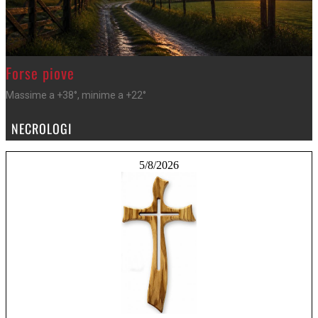
>
Forse piove
Massime a +38°, minime a +22°
NECROLOGI
5/8/2026