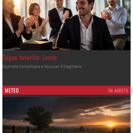
>
Segno favorito: Leone
Giornata complicata e tesa per il Sagittario
METEO
06 AGOSTO