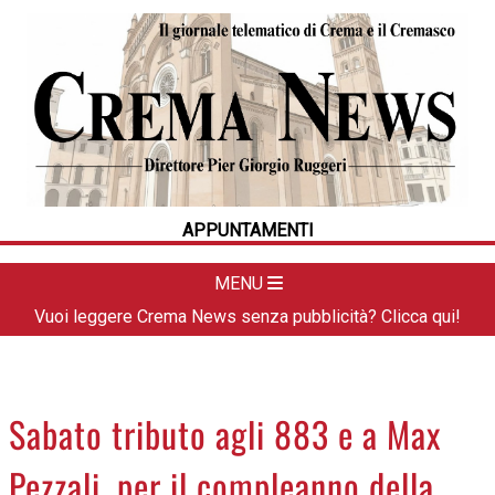
HOME
CRONACA
POLITICA
LA FOTO
METEO
APPUNTAMENTI
DAL TERRITORIO
CULTURA
MENU
SPORT
Vuoi leggere Crema News senza pubblicità? Clicca qui!
APPUNTAMENTI
CREMASCO
OROSCOPO
Sabato tributo agli 883 e a Max
LA PIAZZA
Pezzali, per il compleanno della
ANIMALI