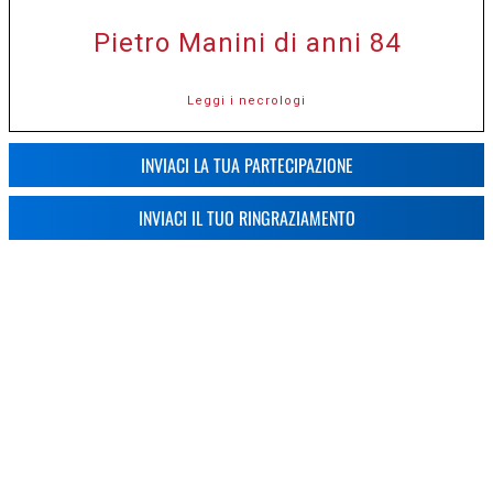
Pietro Manini di anni 84
Leggi i necrologi
INVIACI LA TUA PARTECIPAZIONE
INVIACI IL TUO RINGRAZIAMENTO
CREMA NEWS - Notizie da Crema e
CONTATTI
-
Cremasco
Vuoi
contattarci?
Direttore responsabile Pier Giorgio Ruggeri
Scrivici per
Registrazione n.2 16
richieste