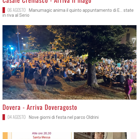
06 AGOSTO
Manumagic anima il quinto appuntamento di E... state
in riva al Serio
>
Dovera - Arriva Doveragosto
04 AGOSTO
Nove giorni di festa nel parco Oldrini