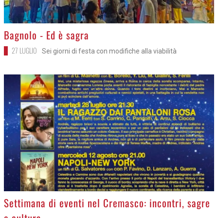
>
Bagnolo - Ed è sagra
27 LUGLIO
Sei giorni di festa con modifiche alla viabilità
>
Settimana di eventi nel Cremasco: incontri, sagre
e cultura