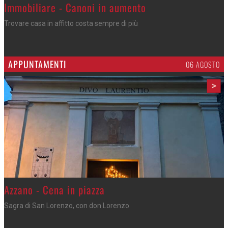
>
Immobiliare - Canoni in aumento
Trovare casa in affitto costa sempre di più
APPUNTAMENTI
06 AGOSTO
>
Gli appuntamenti fino a sabato
Cosa fare questi giorni nel Cremasco