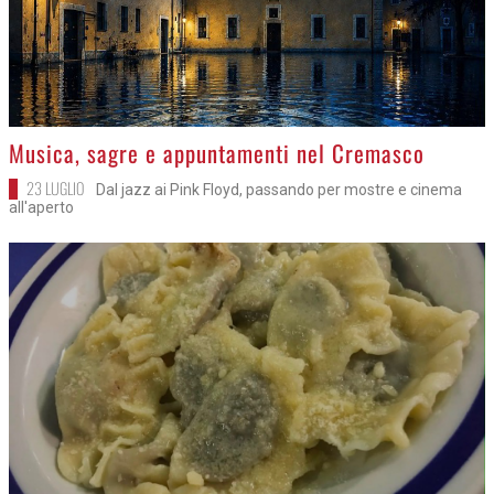
>
Musica, sagre e appuntamenti nel Cremasco
23 LUGLIO
Dal jazz ai Pink Floyd, passando per mostre e cinema
all'aperto