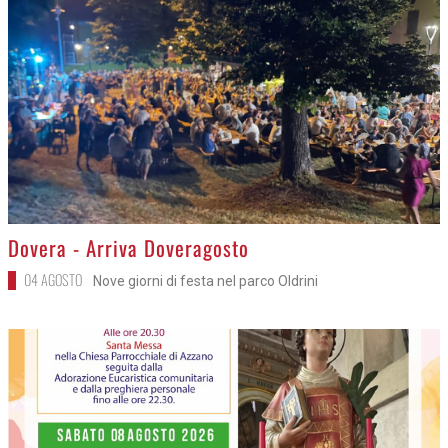
>
Dovera - Arriva Doveragosto
04 AGOSTO
Nove giorni di festa nel parco Oldrini