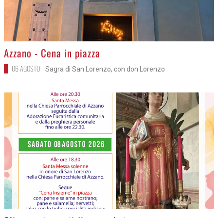
>
Azzano - Cena in piazza
06 AGOSTO
Sagra di San Lorenzo, con don Lorenzo
>