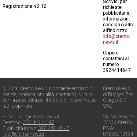
Scrivici per
Registrazione n.2 16
richieste
pubblicitarie,
informazioni,
consigli o altro
all'indirizzo
info@crema-
news.it
Oppure
contattaci al
numero
3924414647
© 2026 Crema News, giornale telematico di
Crema News
notizie, cronaca, attualità, spettacoli, cultura
di Ruggeri Pier
con la possibilità per il lettore di intervenire su
Giorgio & C.
fatti e opinioni.
SNC
E-mail:
info@crema-news.it
Via Macello, 22
Telefono:
392 441 46 47
26013 Crema
Pubblicità locale:
392 441 46 47
-
P.IVA:
info@crema-news.it
01635310194