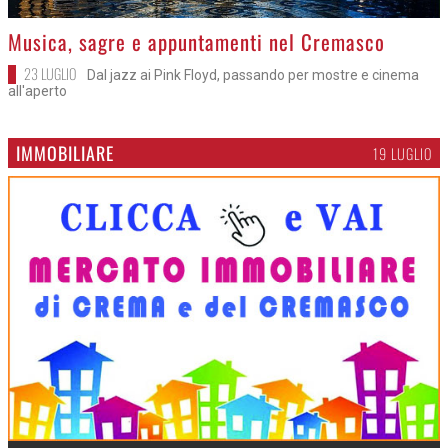
>
Musica, sagre e appuntamenti nel Cremasco
23 LUGLIO
Dal jazz ai Pink Floyd, passando per mostre e cinema
all'aperto
IMMOBILIARE
19 LUGLIO