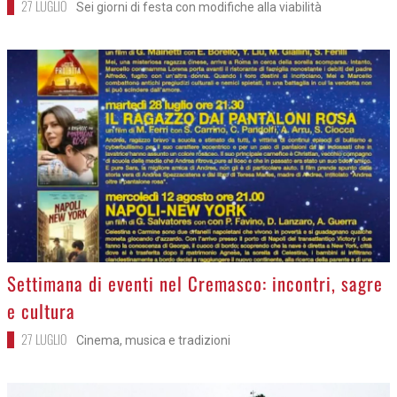
27 LUGLIO
Sei giorni di festa con modifiche alla viabilità
>
Settimana di eventi nel Cremasco: incontri, sagre
e cultura
27 LUGLIO
Cinema, musica e tradizioni