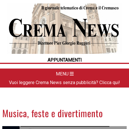
HOME
CRONACA
POLITICA
LA FOTO
METEO
APPUNTAMENTI
DAL TERRITORIO
CULTURA
MENU
SPORT
Vuoi leggere Crema News senza pubblicità? Clicca qui!
APPUNTAMENTI
CREMASCO
OROSCOPO
Musica, feste e divertimento
LA PIAZZA
ANIMALI