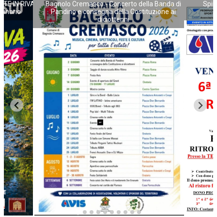
ATE IN RIVA
Bagnolo Cremasco - Concerto della Banda di
Spin
NECROLOGI
ginario
Pandino e consegna della Costituzione ai
diciottenni
ACCEDI