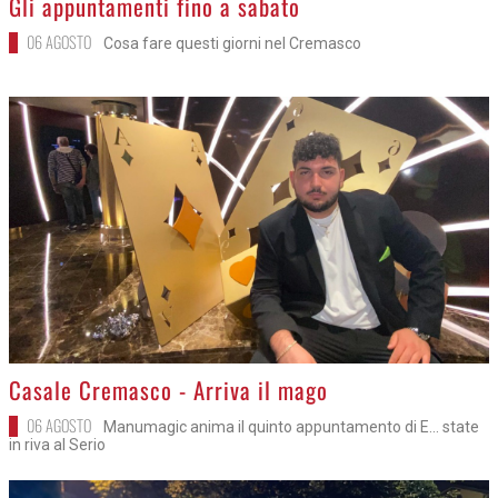
Gli appuntamenti fino a sabato
06 AGOSTO
Cosa fare questi giorni nel Cremasco
>
Casale Cremasco - Arriva il mago
06 AGOSTO
Manumagic anima il quinto appuntamento di E... state
in riva al Serio