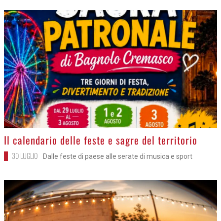
>
Il calendario delle feste e sagre del territorio
30 LUGLIO
Dalle feste di paese alle serate di musica e sport