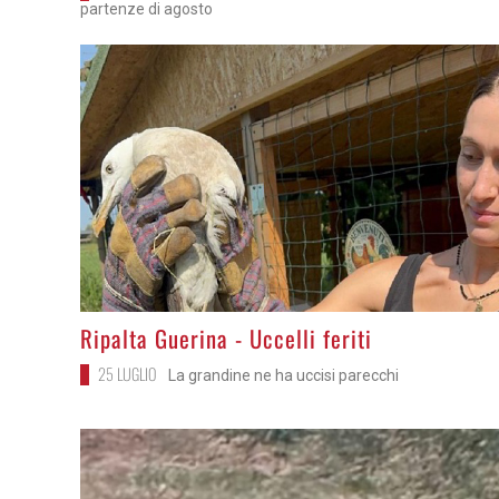
partenze di agosto
>
Ripalta Guerina - Uccelli feriti
25 LUGLIO
La grandine ne ha uccisi parecchi