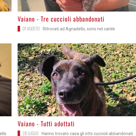
>
Vaiano - Tre cuccioli abbandonati
01 AGOSTO
Ritrovati ad Agnadello, sono nel canile
>
Vaiano - Tutti adottati
28 LUGLIO
elle
Hanno trovato casa gli otto cuccioli abbandonati