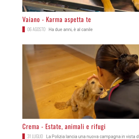
>
Vaiano - Karma aspetta te
06 AGOSTO
Ha due anni, è al canile
>
Crema - Estate, animali e rifugi
31 LUGLIO
La Polizia lancia una nuova campagna in vista d