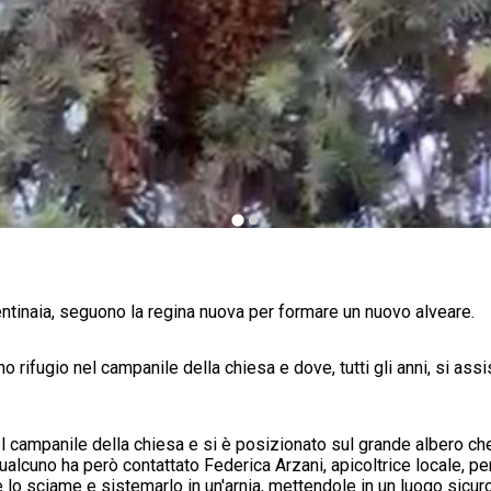
entinaia, seguono la regina nuova per formare un nuovo alveare.
o rifugio nel campanile della chiesa e dove, tutti gli anni, si ass
el campanile della chiesa e si è posizionato sul grande albero ch
ualcuno ha però contattato Federica Arzani, apicoltrice locale, 
lo sciame e sistemarlo in un'arnia, mettendole in un luogo sicuro, 