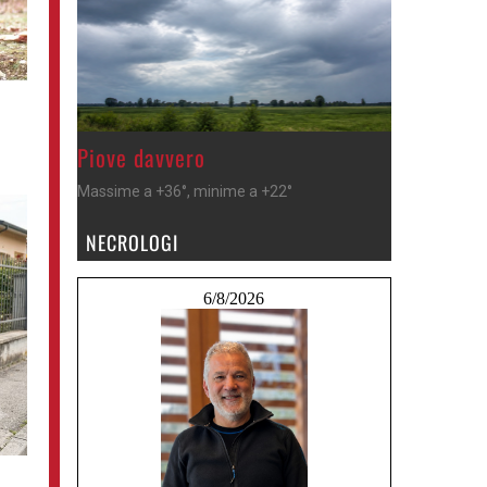
>
Piove davvero
Massime a +36°, minime a +22°
NECROLOGI
6/8/2026