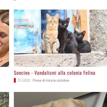
>
Soncino - Vandalismi alla colonia Felina
25 LUGLIO
Prese di mira le ciotoline