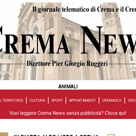
ANIMALI
L TERRITORIO
CULTURA
SPORT
APPUNTAMENTI
CREMASCO
ORO
Vuoi leggere Crema News senza pubblicità? Clicca qui!