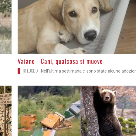
>
Vaiano - Cani, qualcosa si muove
18 LUGLIO
Nell'ultima settimana ci sono state alcune adozion