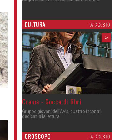
CULTURA
07 AGOSTO
>
Crema - Gocce di libri
Gruppo giovani dell'Avis, quattro incontri
dedicati alla lettura
OROSCOPO
07 AGOSTO