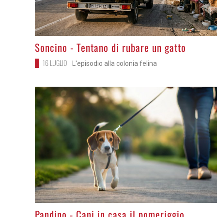
>
Soncino - Tentano di rubare un gatto
16 LUGLIO
L'episodio alla colonia felina
>
Pandino - Cani in casa il pomeriggio