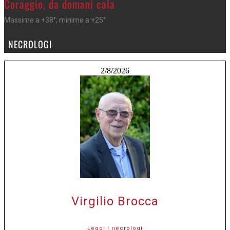
Coraggio, da domani cala
Massime a +38°; minime a +25°
NECROLOGI
2/8/2026
Virgilio Brocca
Leggi i necrologi