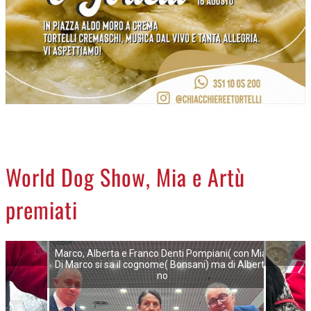
NECROLOGI
ACCEDI
World Dog Show, Mia e Artù
premiati
Marco, Alberta e Franco Denti Pompiani( con Mia)
Di Marco si sa il cognome( Bonsani) ma di Alberta
no