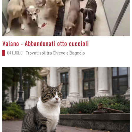
>
Vaiano - Abbandonati otto cuccioli
04 LUGLIO
Trovati soli tra Chieve e Bagnolo