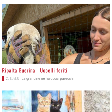
>
Ripalta Guerina - Uccelli feriti
25 LUGLIO
La grandine ne ha uccisi parecchi