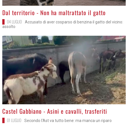
>
Dal territorio - Non ha maltrattato il gatto
04 LUGLIO
Accusato di aver cosparso di benzina il gatto del vicino:
assolto
>
Castel Gabbiano - Asini e cavalli, trasferiti
01 LUGLIO
Secondo l'Ast va tutto bene: ma manca un riparo