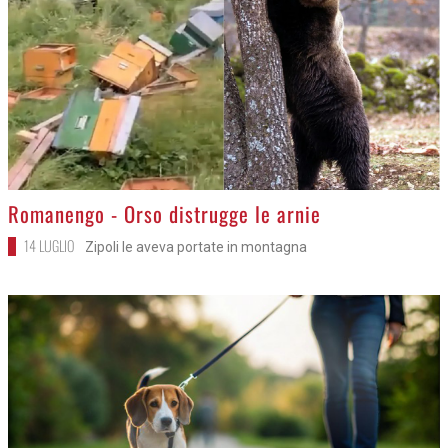
>
Romanengo - Orso distrugge le arnie
14 LUGLIO
Zipoli le aveva portate in montagna