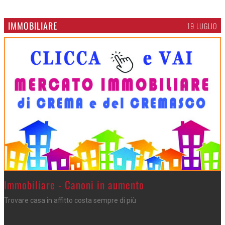
IMMOBILIARE
19 LUGLIO
>
Immobiliare - Canoni in aumento
Trovare casa in affitto costa sempre di più