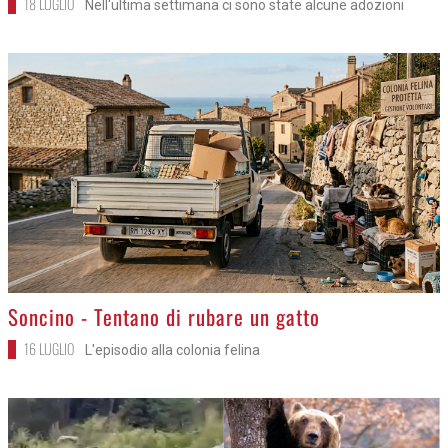
18 LUGLIO
Nell'ultima settimana ci sono state alcune adozioni
>
Soncino - Tentano di rubare un gatto
16 LUGLIO
L'episodio alla colonia felina