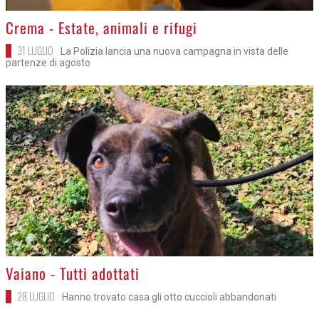
>
Crema - Estate, animali e rifugi
31 LUGLIO
La Polizia lancia una nuova campagna in vista delle
partenze di agosto
>
Vaiano - Tutti adottati
28 LUGLIO
Hanno trovato casa gli otto cuccioli abbandonati