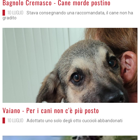
Bagnolo Cremasco - Cane morde postino
10 LUGLIO
Stava consegnando una raccomandata, il cane non ha
gradito
>
Vaiano - Per i cani non c'è più posto
10 LUGLIO
Adottato uno solo degli otto cuccioli abbandonati