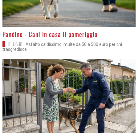
>
Pandino - Cani in casa il pomeriggio
11 LUGLIO
Asfalto caldissimo, multe da 50 a 500 euro per chi
trasgredisce
>