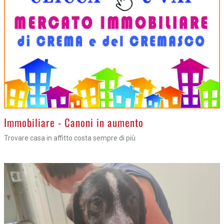
>
Immobiliare - Canoni in aumento
Trovare casa in affitto costa sempre di più