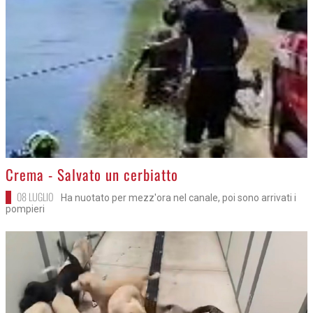
>
Crema - Salvato un cerbiatto
08 LUGLIO
Ha nuotato per mezz'ora nel canale, poi sono arrivati i
pompieri