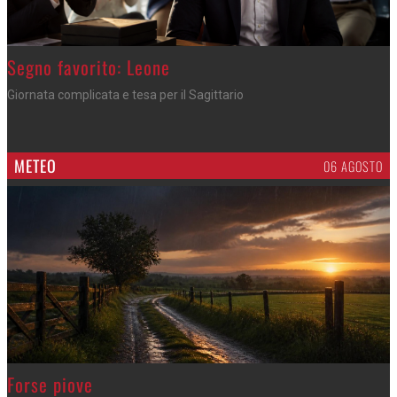
>
Segno favorito: Leone
Giornata complicata e tesa per il Sagittario
METEO
06 AGOSTO
>
Forse piove