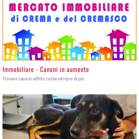
>
Immobiliare - Canoni in aumento
Trovare casa in affitto costa sempre di più