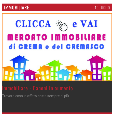
IMMOBILIARE
19 LUGLIO
>
Immobiliare - Canoni in aumento
Trovare casa in affitto costa sempre di più