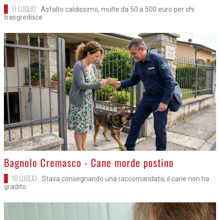
11 LUGLIO
Asfalto caldissimo, multe da 50 a 500 euro per chi
trasgredisce
>
Bagnolo Cremasco - Cane morde postino
10 LUGLIO
Stava consegnando una raccomandata, il cane non ha
gradito