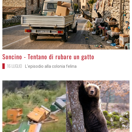
>
Soncino - Tentano di rubare un gatto
16 LUGLIO
L'episodio alla colonia felina