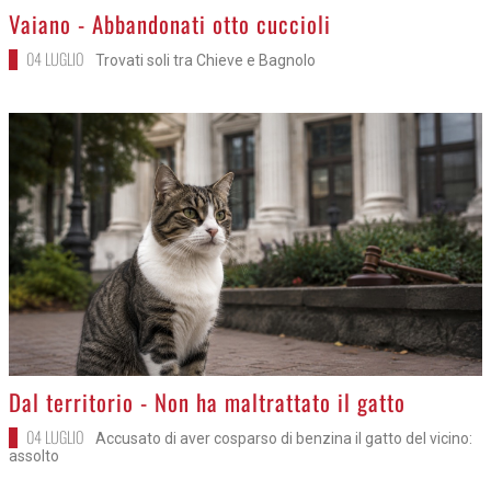
>
Vaiano - Abbandonati otto cuccioli
04 LUGLIO
Trovati soli tra Chieve e Bagnolo
>
Dal territorio - Non ha maltrattato il gatto
04 LUGLIO
Accusato di aver cosparso di benzina il gatto del vicino:
assolto