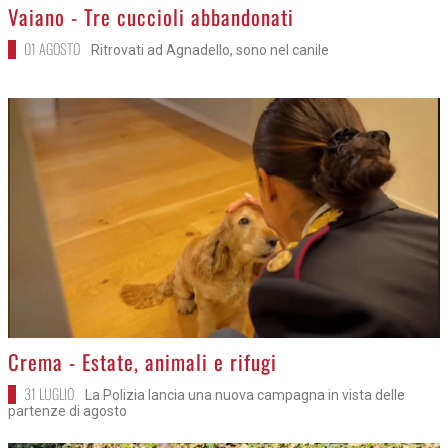
>
Vaiano - Tre cuccioli abbandonati
01 AGOSTO
Ritrovati ad Agnadello, sono nel canile
>
Crema - Estate, animali e rifugi
31 LUGLIO
La Polizia lancia una nuova campagna in vista delle
partenze di agosto