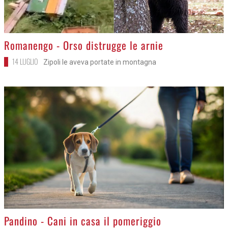
>
Romanengo - Orso distrugge le arnie
14 LUGLIO
Zipoli le aveva portate in montagna
>
Pandino - Cani in casa il pomeriggio