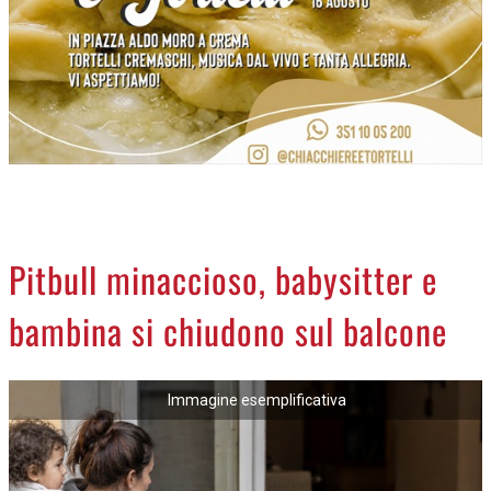
NECROLOGI
ACCEDI
Pitbull minaccioso, babysitter e
bambina si chiudono sul balcone
Immagine esemplificativa