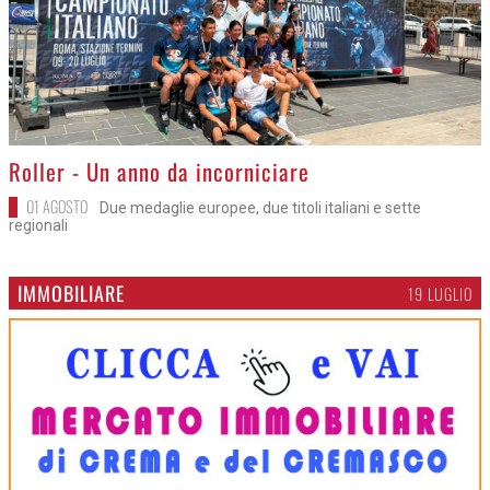
>
Roller - Un anno da incorniciare
01 AGOSTO
Due medaglie europee, due titoli italiani e sette
regionali
IMMOBILIARE
19 LUGLIO