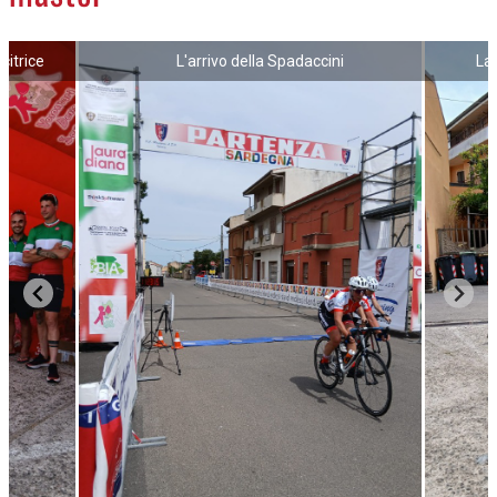
NECROLOGI
citrice
L'arrivo della Spadaccini
La 
ACCEDI