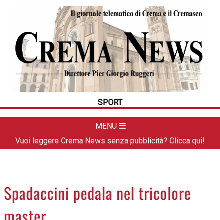
HOME
CRONACA
POLITICA
LA FOTO
METEO
SPORT
DAL TERRITORIO
CULTURA
MENU
SPORT
Vuoi leggere Crema News senza pubblicità? Clicca qui!
APPUNTAMENTI
CREMASCO
OROSCOPO
Spadaccini pedala nel tricolore
LA PIAZZA
master
ANIMALI