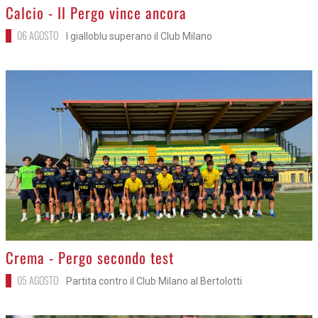
>
Calcio - Il Pergo vince ancora
06 AGOSTO
I gialloblu superano il Club Milano
>
Crema - Pergo secondo test
05 AGOSTO
Partita contro il Club Milano al Bertolotti