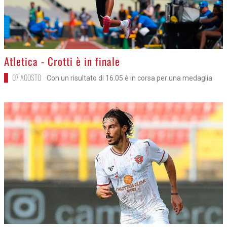
>
Atletica - Crotti è in finale
07 AGOSTO
Con un risultato di 16.05 è in corsa per una medaglia