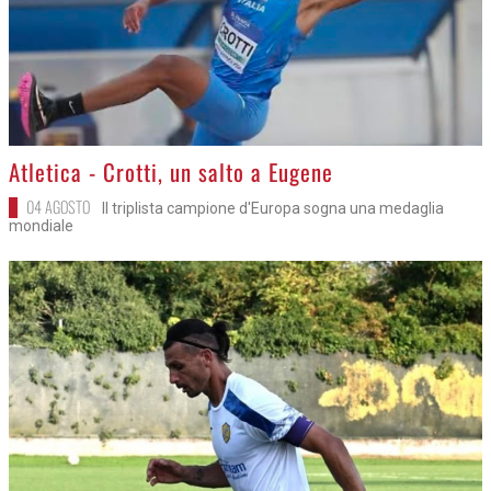
>
Atletica - Crotti, un salto a Eugene
04 AGOSTO
Il triplista campione d'Europa sogna una medaglia
mondiale