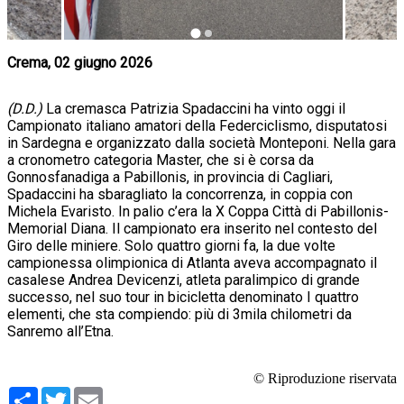
Crema, 02 giugno 2026
(D.D.)
La cremasca Patrizia Spadaccini ha vinto oggi il
Campionato italiano amatori della Federciclismo, disputatosi
in Sardegna e organizzato dalla società Monteponi. Nella gara
a cronometro categoria Master, che si è corsa da
Gonnosfanadiga a Pabillonis, in provincia di Cagliari,
Spadaccini ha sbaragliato la concorrenza, in coppia con
Michela Evaristo. In palio c’era la X Coppa Città di Pabillonis-
Memorial Diana. Il campionato era inserito nel contesto del
Giro delle miniere. Solo quattro giorni fa, la due volte
campionessa olimpionica di Atlanta aveva accompagnato il
casalese Andrea Devicenzi, atleta paralimpico di grande
successo, nel suo tour in bicicletta denominato I quattro
elementi, che sta compiendo: più di 3mila chilometri da
Sanremo all’Etna.
© Riproduzione riservata
Condividi
Twitter
Email