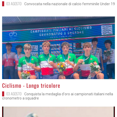
03 AGOSTO
Convocata nella nazionale di calcio femminile Under 19
>
Ciclismo - Longo tricolore
03 AGOSTO
Conquista la medaglia d'oro ai campionati italiani nella
cronometro a squadre