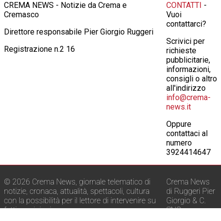
CREMA NEWS - Notizie da Crema e
CONTATTI
-
Cremasco
Vuoi
contattarci?
Direttore responsabile Pier Giorgio Ruggeri
Scrivici per
Registrazione n.2 16
richieste
pubblicitarie,
informazioni,
consigli o altro
all'indirizzo
info@crema-
news.it
Oppure
contattaci al
numero
3924414647
© 2026 Crema News, giornale telematico di
Crema News
notizie, cronaca, attualità, spettacoli, cultura
di Ruggeri Pier
con la possibilità per il lettore di intervenire su
Giorgio & C.
fatti e opinioni.
SNC