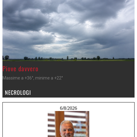
>
Piove davvero
Massime a +36°, minime a +22°
NECROLOGI
6/8/2026