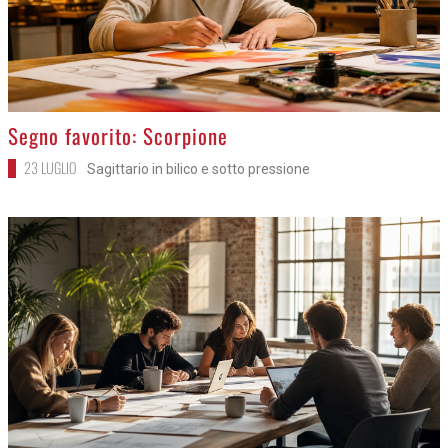
>
Segno favorito: Scorpione
23 LUGLIO
Sagittario in bilico e sotto pressione