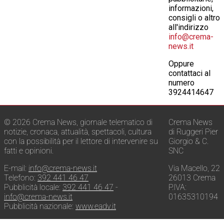
informazioni,
consigli o altro
all'indirizzo
info@crema-
news.it
Oppure
contattaci al
numero
3924414647
© 2026 Crema News, giornale telematico di
Crema News
notizie, cronaca, attualità, spettacoli, cultura
di Ruggeri Pier
con la possibilità per il lettore di intervenire su
Giorgio & C.
fatti e opinioni.
SNC
E-mail:
info@crema-news.it
Via Macello, 22
Telefono:
392 441 46 47
26013 Crema
Pubblicità locale:
392 441 46 47
-
P.IVA:
info@crema-news.it
01635310194
Pubblicità nazionale:
www.eadv.it