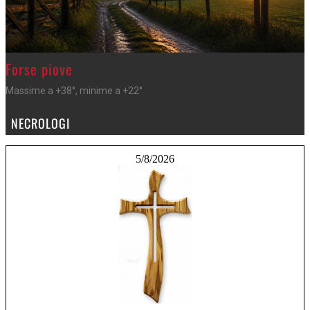
>
Forse piove
Massime a +38°, minime a +22°
NECROLOGI
5/8/2026