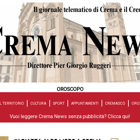
OROSCOPO
L TERRITORIO
CULTURA
SPORT
APPUNTAMENTI
CREMASCO
ORO
Vuoi leggere Crema News senza pubblicità? Clicca qui!