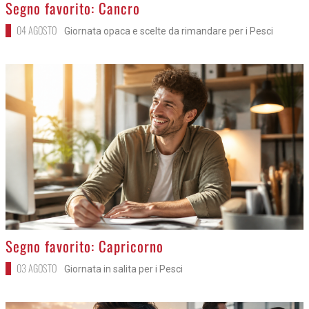
>
Segno favorito: Cancro
04 AGOSTO
Giornata opaca e scelte da rimandare per i Pesci
>
Segno favorito: Capricorno
03 AGOSTO
Giornata in salita per i Pesci