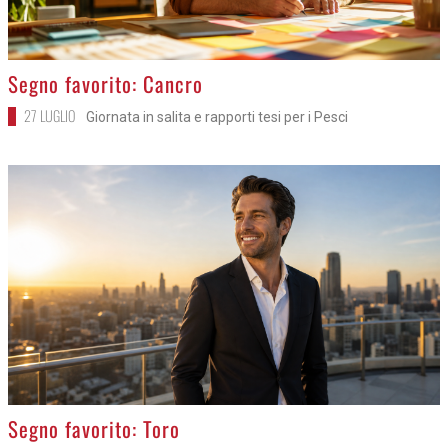
>
Segno favorito: Cancro
27 LUGLIO
Giornata in salita e rapporti tesi per i Pesci
>
Segno favorito: Toro