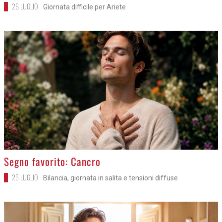
26 LUGLIO
Giornata difficile per Ariete
>
Segno favorito: Cancro
25 LUGLIO
Bilancia, giornata in salita e tensioni diffuse