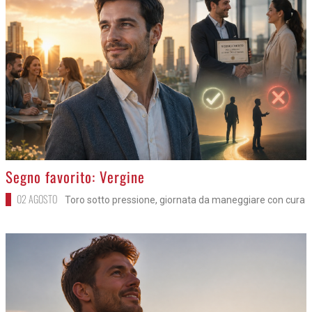
>
Segno favorito: Vergine
02 AGOSTO
Toro sotto pressione, giornata da maneggiare con cura