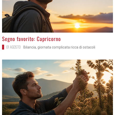
>
Segno favorito: Capricorno
01 AGOSTO
Bilancia, giornata complicata ricca di ostacoli