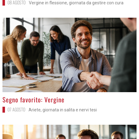
08 AGOSTO
Vergine in flessione, giornata da gestire con cura
>
Segno favorito: Vergine
07 AGOSTO
Ariete, giornata in salita e nervi tesi