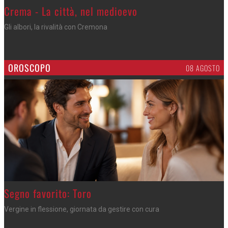
Crema - La città, nel medioevo
Gli albori, la rivalità con Cremona
OROSCOPO
08 AGOSTO
>
Segno favorito: Toro
Vergine in flessione, giornata da gestire con cura