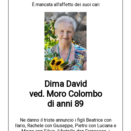
È mancata all'affetto dei suoi cari
NECROLOGI
ACCEDI
Dima David

ved. Moro Colombo

di anni 89
Ne danno il triste annuncio i figli Beatrice con
Ilario, Rachele con Giuseppe, Pietro con Luciana e