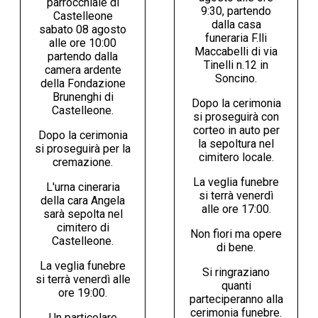
parrocchiale di
9:30, partendo
Castelleone
dalla casa
sabato 08 agosto
funeraria F.lli
alle ore 10:00
Maccabelli di via
partendo dalla
Tinelli n.12 in
camera ardente
Soncino.
della Fondazione
Brunenghi di
Dopo la cerimonia
Castelleone.
si proseguirà con
corteo in auto per
Dopo la cerimonia
la sepoltura nel
si proseguirà per la
cimitero locale.
cremazione.
La veglia funebre
L'urna cineraria
si terrà venerdì
della cara Angela
alle ore 17:00.
sarà sepolta nel
cimitero di
Non fiori ma opere
Castelleone.
di bene.
La veglia funebre
Si ringraziano
si terrà venerdì alle
quanti
ore 19:00.
parteciperanno alla
cerimonia funebre.
Un particolare