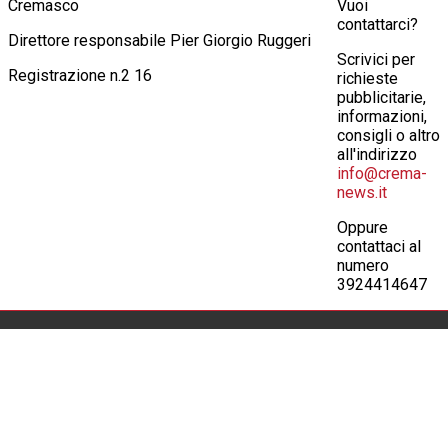
Cremasco
Vuoi
contattarci?
Direttore responsabile Pier Giorgio Ruggeri
Scrivici per
Registrazione n.2 16
richieste
pubblicitarie,
informazioni,
consigli o altro
all'indirizzo
info@crema-
news.it
Oppure
contattaci al
numero
3924414647
© 2026 Crema News, giornale telematico di
Crema News
notizie, cronaca, attualità, spettacoli, cultura
di Ruggeri Pier
con la possibilità per il lettore di intervenire su
Giorgio & C.
fatti e opinioni.
SNC
E-mail:
info@crema-news.it
Via Macello, 22