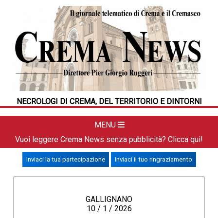
HOME
CRONACA
POLITICA
LA FOTO
METEO
NECROLOGI DI CREMA, DEL TERRITORIO E DINTORNI
DAL TERRITORIO
CULTURA
MENU
SPORT
Vuoi leggere Crema News senza pubblicità? Clicca qui!
APPUNTAMENTI
Inviaci la tua partecipazione
Inviaci il tuo ringraziamento
CREMASCO
OROSCOPO
LA PIAZZA
GALLIGNANO
10 / 1 / 2026
ANIMALI