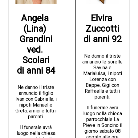
Angela 
Elvira 
(Lina) 
Zuccotti

Grandini

di anni 92
ved. 
Ne danno il triste
Scolari

annuncio le sorelle
Savina e
di anni 84
Marialuisa, i nipoti
Lorenza con
Beppe, Gigi con
Ne danno il triste
Raffaella e tutti i
annuncio il figlio
parenti.
Ivan con Gabriella, i
nipoti Manuel e
Il funerale avrà
Greta, amici e tutti i
luogo nella chiesa
parenti.
parrocchiale La
Pieve in Soncino il
Il funerale avrà
giorno sabato 08
luogo nella chiesa
agosto alle ore