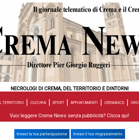
NECROLOGI DI CREMA, DEL TERRITORIO E DINTORNI
L TERRITORIO
CULTURA
SPORT
APPUNTAMENTI
CREMASCO
ORO
Vuoi leggere Crema News senza pubblicità? Clicca qui!
Inviaci la tua partecipazione
Inviaci il tuo ringraziamento