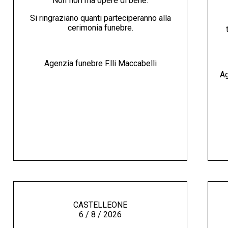
Non fiori ma opere di bene.
Si ringraziano quanti parteciperanno alla
cerimonia funebre.
Agenzia funebre F.lli Maccabelli
Ag
CASTELLEONE
6 / 8 / 2026