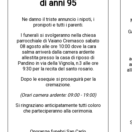
di anni 95
Ne danno il triste annuncio i nipoti, i
pronipoti e tutti i parenti.
G
I funerali si svolgeranno nella chiesa
parrocchiale di Vaiano Cremasco sabato
08 agosto alle ore 10:00 dove la cara
salma arriverà dalla camera ardente
allestita presso la casa di riposo di
a
Pandino in via della Vignola, n.3 alle ore
a
9:30 per la recita del santo rosario.
al
Dopo le esequie si proseguirà per la
cremazione.
(Orari camera ardente: 09:00 - 19:00)
Si ringraziano anticipatamente tutti coloro
che parteciperanno alla cerimonia.
S
Onoranze funebri San Carlo