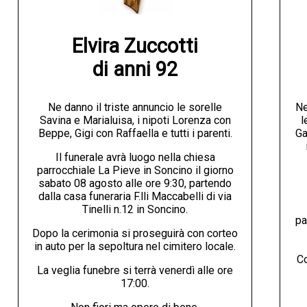
Elvira Zuccotti

di anni 92
Ne danno il triste annuncio le sorelle
Ne
Savina e Marialuisa, i nipoti Lorenza con
l
Beppe, Gigi con Raffaella e tutti i parenti.
Ga
Il funerale avrà luogo nella chiesa
parrocchiale La Pieve in Soncino il giorno
sabato 08 agosto alle ore 9:30, partendo
dalla casa funeraria F.lli Maccabelli di via
Tinelli n.12 in Soncino.
pa
Dopo la cerimonia si proseguirà con corteo
in auto per la sepoltura nel cimitero locale.
Co
La veglia funebre si terrà venerdì alle ore
17:00.