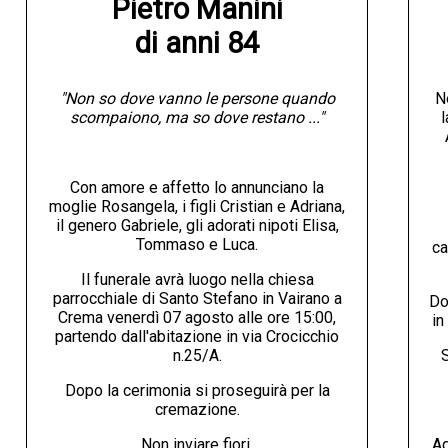
Pietro Manini

di anni 84
"Non so dove vanno le persone quando
N
scompaiono, ma so dove restano ..."
l
Con amore e affetto lo annunciano la
moglie Rosangela, i figli Cristian e Adriana,
il genero Gabriele, gli adorati nipoti Elisa,
Tommaso e Luca.
ca
Il funerale avrà luogo nella chiesa
parrocchiale di Santo Stefano in Vairano a
Do
Crema venerdì 07 agosto alle ore 15:00,
in
partendo dall'abitazione in via Crocicchio
n.25/A.
S
Dopo la cerimonia si proseguirà per la
cremazione.
Non inviare fiori.
Ag