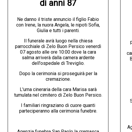
di anni 87
Ne danno il triste annuncio il figlio Fabio
con Irene, la nuora Angela, le nipoti Sofia,
Giulia e tutti i parenti.
Il funerale avrà luogo nella chiesa
parrocchiale di Zelo Buon Persico venerdì
07 agosto alle ore 10:00 dove la cara
ca
salma arriverà dalla camera ardente
B
dell'ospedale di Treviglio.
Dopo la cerimonia si proseguirà per la
cremazione.
L'urna cineraria della cara Marisa sarà
tumulata nel cimitero di Zelo Buon Persico.
S
I familiari ringraziano di cuore quanti
parteciperanno alla cerimonia funebre.
Ag
Agenzia funebre San Paolo la cremasca