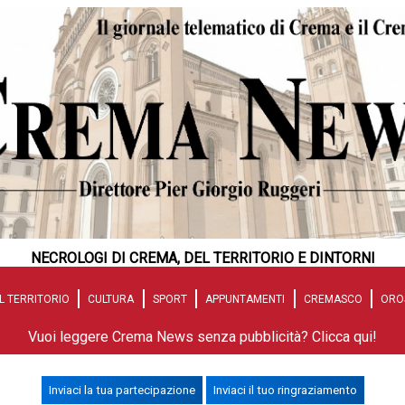
NECROLOGI DI CREMA, DEL TERRITORIO E DINTORNI
L TERRITORIO
CULTURA
SPORT
APPUNTAMENTI
CREMASCO
ORO
Vuoi leggere Crema News senza pubblicità? Clicca qui!
Inviaci la tua partecipazione
Inviaci il tuo ringraziamento