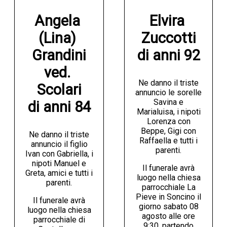
Angela 
Elvira 
(Lina) 
Zuccotti

Grandini

di anni 92
ved. 
Ne danno il triste
Scolari

annuncio le sorelle
Savina e
di anni 84
Marialuisa, i nipoti
Lorenza con
Beppe, Gigi con
Ne danno il triste
Raffaella e tutti i
annuncio il figlio
parenti.
Ivan con Gabriella, i
nipoti Manuel e
Il funerale avrà
Greta, amici e tutti i
luogo nella chiesa
parenti.
parrocchiale La
Pieve in Soncino il
Il funerale avrà
giorno sabato 08
luogo nella chiesa
agosto alle ore
parrocchiale di
9:30, partendo