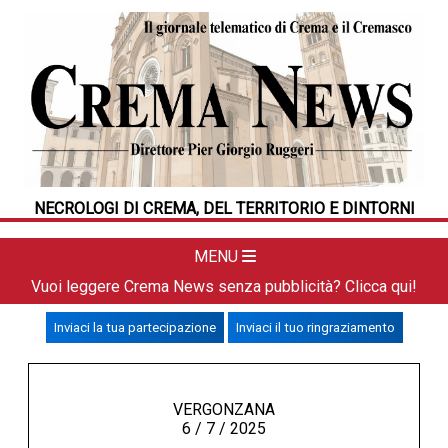
HOME
CRONACA
POLITICA
LA FOTO
METEO
NECROLOGI DI CREMA, DEL TERRITORIO E DINTORNI
DAL TERRITORIO
CULTURA
MENU
SPORT
Vuoi leggere Crema News senza pubblicità? Clicca qui!
APPUNTAMENTI
Inviaci la tua partecipazione
Inviaci il tuo ringraziamento
CREMASCO
OROSCOPO
LA PIAZZA
VERGONZANA
6 / 7 / 2025
ANIMALI