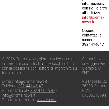
informazioni,
consigli o altro
all'indirizzo
info@crema-
news.it
Oppure
contattaci al
numero
3924414647
© 2026 Crema News, giornale telematico di
Crema News
notizie, cronaca, attualità, spettacoli, cultura
di Ruggeri Pier
con la possibilità per il lettore di intervenire su
Giorgio & C.
fatti e opinioni.
SNC
E-mail:
info@crema-news.it
Via Macello, 22
Telefono:
392 441 46 47
26013 Crema
Pubblicità locale:
392 441 46 47
-
P.IVA:
info@crema-news.it
01635310194
Pubblicità nazionale:
www.eadv.it