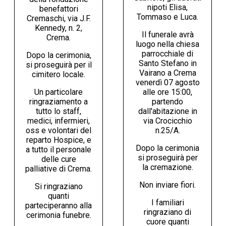
nipoti Elisa,
benefattori
Tommaso e Luca.
Cremaschi, via J.F.
Kennedy, n. 2,
Il funerale avrà
Crema.
luogo nella chiesa
parrocchiale di
Dopo la cerimonia,
Santo Stefano in
si proseguirà per il
Vairano a Crema
cimitero locale.
venerdì 07 agosto
Un particolare
alle ore 15:00,
ringraziamento a
partendo
tutto lo staff,
dall'abitazione in
medici, infermieri,
via Crocicchio
oss e volontari del
n.25/A.
reparto Hospice, e
Dopo la cerimonia
a tutto il personale
si proseguirà per
delle cure
la cremazione.
palliative di Crema.
Non inviare fiori.
Si ringraziano
quanti
I familiari
parteciperanno alla
ringraziano di
cerimonia funebre.
cuore quanti