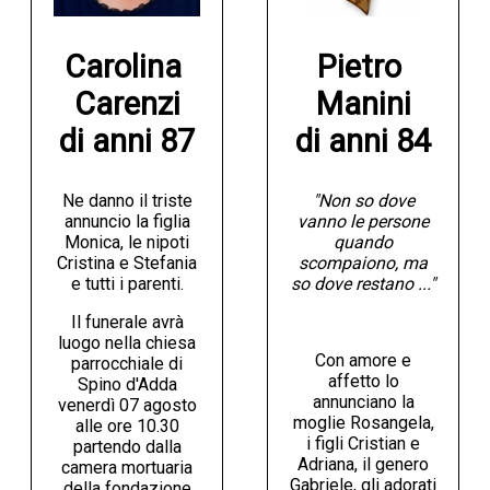
Carolina 
Pietro 
Carenzi

Manini

di anni 87
di anni 84
Ne danno il triste
"Non so dove
annuncio la figlia
vanno le persone
Monica, le nipoti
quando
Cristina e Stefania
scompaiono, ma
e tutti i parenti.
so dove restano ..."
Il funerale avrà
luogo nella chiesa
Con amore e
parrocchiale di
affetto lo
Spino d'Adda
annunciano la
venerdì 07 agosto
moglie Rosangela,
alle ore 10.30
i figli Cristian e
partendo dalla
Adriana, il genero
camera mortuaria
Gabriele, gli adorati
della fondazione