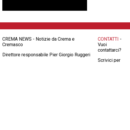
CREMA NEWS - Notizie da Crema e
CONTATTI
-
Cremasco
Vuoi
contattarci?
Direttore responsabile Pier Giorgio Ruggeri
Scrivici per
Registrazione n.2 16
richieste
pubblicitarie,
informazioni,
consigli o altro
all'indirizzo
info@crema-
news.it
Oppure
contattaci al
numero
3924414647