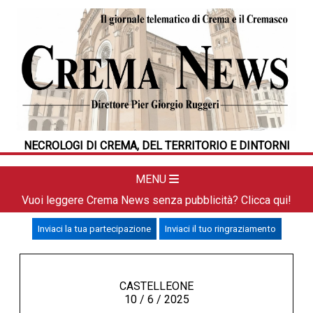
HOME
CRONACA
POLITICA
LA FOTO
METEO
NECROLOGI DI CREMA, DEL TERRITORIO E DINTORNI
DAL TERRITORIO
CULTURA
MENU
SPORT
Vuoi leggere Crema News senza pubblicità? Clicca qui!
APPUNTAMENTI
Inviaci la tua partecipazione
Inviaci il tuo ringraziamento
CREMASCO
OROSCOPO
LA PIAZZA
CASTELLEONE
10 / 6 / 2025
ANIMALI