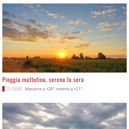
>
Pioggia mattutina, sereno la sera
25 LUGLIO
Massime a +28°; minime a +21°