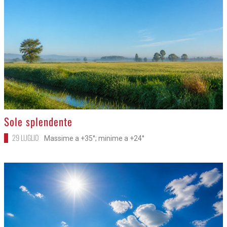
>
Sole splendente
29 LUGLIO
Massime a +35°; minime a +24°