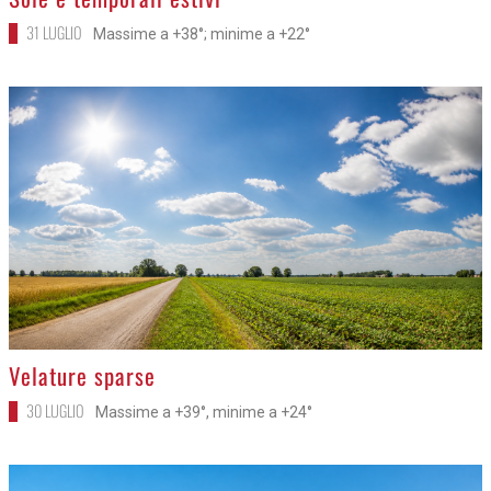
31 LUGLIO
Massime a +38°; minime a +22°
>
Velature sparse
30 LUGLIO
Massime a +39°, minime a +24°