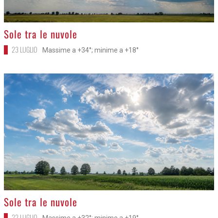
>
Sole tra le nuvole
23 LUGLIO
Massime a +34°; minime a +18°
>
Sole tra le nuvole
22 LUGLIO
Massime a +32°; minime a +19°