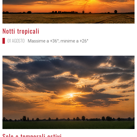
>
Notti tropicali
01 AGOSTO
Massime a +36°; minime a +26°
>
Sole e temporali estivi