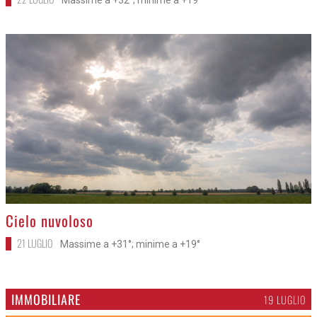
>
Cielo nuvoloso
21 LUGLIO
Massime a +31°; minime a +19°
IMMOBILIARE
19 LUGLIO