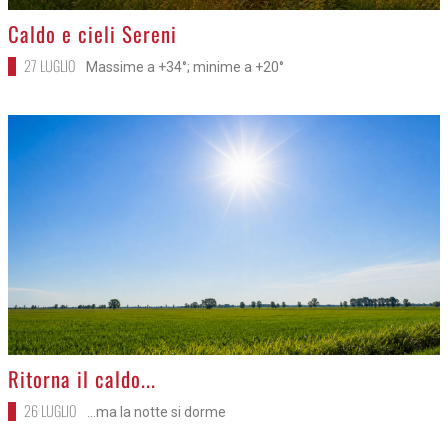
>
Caldo e cieli Sereni
27 LUGLIO
Massime a +34°; minime a +20°
>
Ritorna il caldo...
26 LUGLIO
...ma la notte si dorme