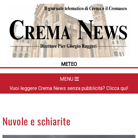
HOME
CRONACA
POLITICA
LA FOTO
METEO
METEO
DAL TERRITORIO
CULTURA
MENU
SPORT
Vuoi leggere Crema News senza pubblicità? Clicca qui!
APPUNTAMENTI
CREMASCO
OROSCOPO
Nuvole e schiarite
LA PIAZZA
ANIMALI