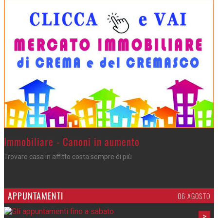
>
Immobiliare - Canoni in aumento
Trovare casa in affitto costa sempre di più
APPUNTAMENTI
06 AGOSTO
>