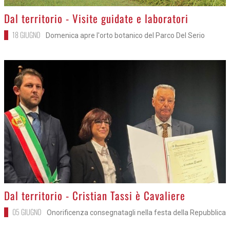
>
Dal territorio - Visite guidate e laboratori
18 GIUGNO
Domenica apre l'orto botanico del Parco Del Serio
>
Dal territorio - Cristian Tassi è Cavaliere
05 GIUGNO
Onorificenza consegnatagli nella festa della Repubblica