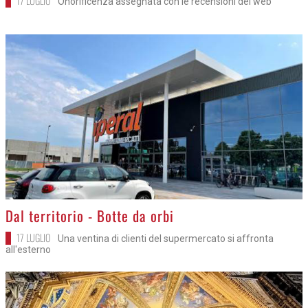
17 LUGLIO
Onorificenza assegnata con le recensioni del web
>
Dal territorio - Botte da orbi
17 LUGLIO
Una ventina di clienti del supermercato si affronta
all'esterno