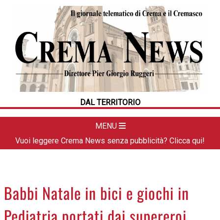
HOME
CRONACA
POLITICA
LA FOTO
METEO
DAL TERRITORIO
DAL TERRITORIO
CULTURA
MENU
SPORT
Vuoi leggere Crema News senza pubblicità? Clicca qui!
APPUNTAMENTI
CREMASCO
OROSCOPO
Babbi Natale in bici e giochi in
LA PIAZZA
Pediatria portati dai supereroi
ANIMALI