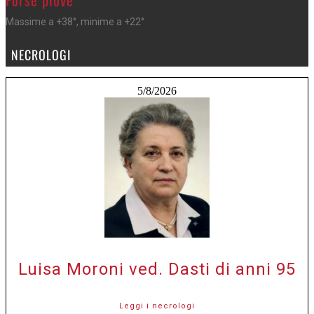
Forse piove
Massime a +38°, minime a +22°
NECROLOGI
5/8/2026
Luisa Moroni ved. Dasti di anni 95
Leggi i necrologi