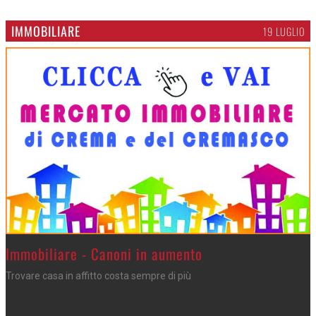
IMMOBILIARE
19 LUGLIO
>
Immobiliare - Canoni in aumento
Trovare casa in affitto costa sempre di più