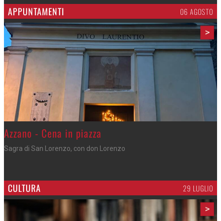
APPUNTAMENTI
06 AGOSTO
>
Gli appuntamenti fino a sabato
Cosa fare questi giorni nel Cremasco
CULTURA
29 LUGLIO
>