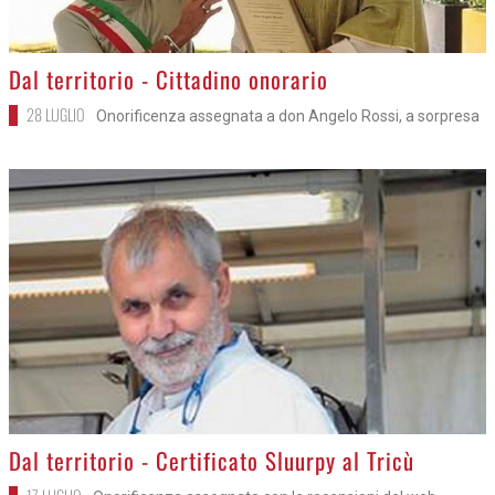
>
Dal territorio - Cittadino onorario
28 LUGLIO
Onorificenza assegnata a don Angelo Rossi, a sorpresa
>
Dal territorio - Certificato Sluurpy al Tricù