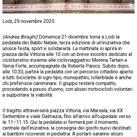
Lodi, 29 novembre 2025
(Andrea Biraghi)
Domenica 21 dicembre torna a Lodi la
pedalata dei Babbi Natale, terza edizione di un’iniziativa che
unisce festa, sport e solidarietà. La mattinata si aprirà in
piazza della Vittoria alle 10 con un breve incontro dedicato al
cicloturismo insieme alle cicloviaggiatrici Morena Tartani e
Ilenia Forte, accompagnate da Roberta Panico. Subito dopo,
alle 10.30, partirà la pedalata con un percorso cittadino aperto
a tutti: biciclette di ogni tipo, monopattini, rollerblade e anche
chi preferisce camminare. Il gruppo resterà compatto,
procedendo a passo d’uomo, con alcuni motociclisti volontari
a supportare la viabilità.
Il tragitto attraverserà piazza Vittoria, via Marsala, via XX
Settembre e viale Dalmazia, fino all’arrivo all’ospedale verso
le 11–11.15. Qui la pedalata si fermerà per il momento
centrale dell’iniziativa: la consegna dei giochi nuovi destinati
ai bambini ricoverati in pediatria. A portarli saranno alcuni