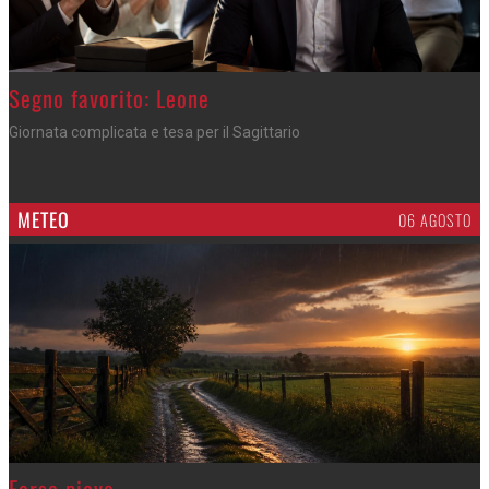
>
Segno favorito: Leone
Giornata complicata e tesa per il Sagittario
METEO
06 AGOSTO
>