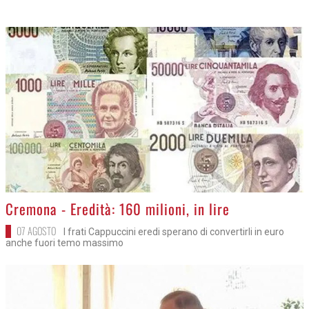
>
Cremona - Eredità: 160 milioni, in lire
07 AGOSTO
I frati Cappuccini eredi sperano di convertirli in euro
anche fuori temo massimo