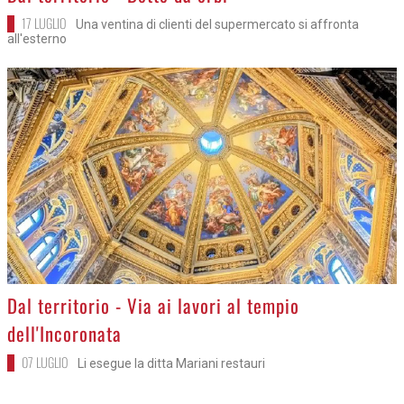
17 LUGLIO
Una ventina di clienti del supermercato si affronta
all'esterno
>
Dal territorio - Via ai lavori al tempio
dell'Incoronata
07 LUGLIO
Li esegue la ditta Mariani restauri