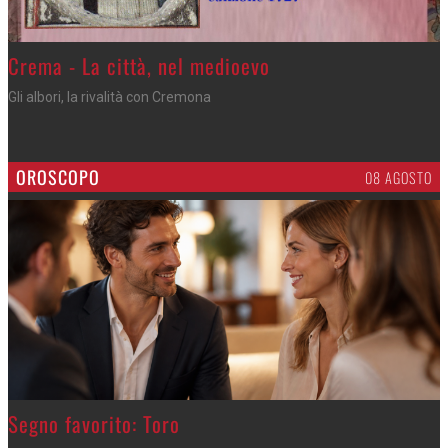
Crema - La città, nel medioevo
Gli albori, la rivalità con Cremona
OROSCOPO
08 AGOSTO
>
Segno favorito: Toro