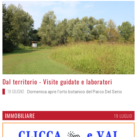
>
Dal territorio - Visite guidate e laboratori
18 GIUGNO
Domenica apre l'orto botanico del Parco Del Serio
IMMOBILIARE
19 LUGLIO