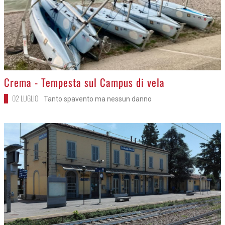
>
Crema - Tempesta sul Campus di vela
02 LUGLIO
Tanto spavento ma nessun danno