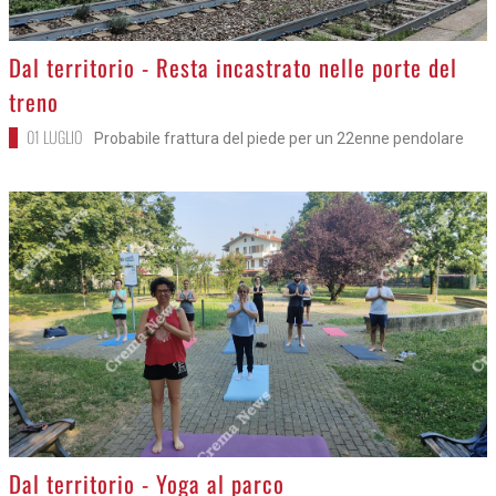
>
Dal territorio - Resta incastrato nelle porte del
treno
01 LUGLIO
Probabile frattura del piede per un 22enne pendolare
>
Dal territorio - Yoga al parco