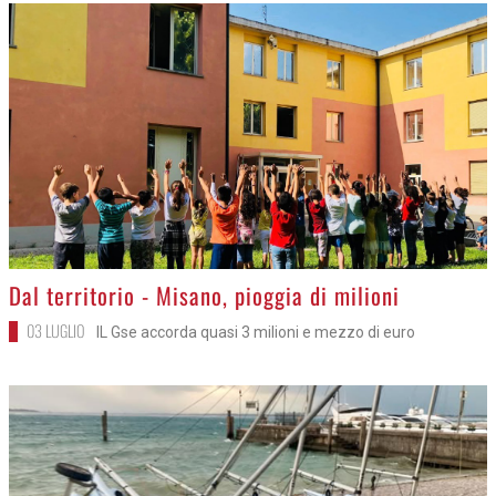
>
Dal territorio - Misano, pioggia di milioni
03 LUGLIO
IL Gse accorda quasi 3 milioni e mezzo di euro