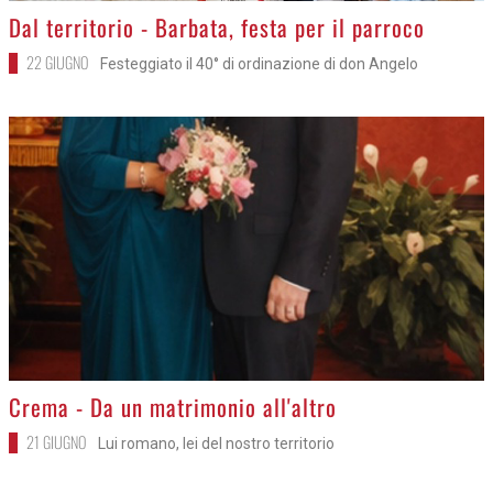
>
Dal territorio - Barbata, festa per il parroco
22 GIUGNO
Festeggiato il 40° di ordinazione di don Angelo
>
Crema - Da un matrimonio all'altro
21 GIUGNO
Lui romano, lei del nostro territorio