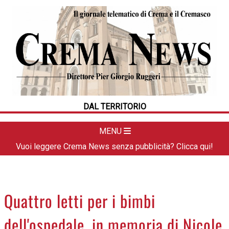
HOME
CRONACA
POLITICA
LA FOTO
METEO
DAL TERRITORIO
DAL TERRITORIO
CULTURA
MENU
SPORT
Vuoi leggere Crema News senza pubblicità? Clicca qui!
APPUNTAMENTI
CREMASCO
OROSCOPO
Quattro letti per i bimbi
LA PIAZZA
dell'ospedale, in memoria di Nicole
ANIMALI