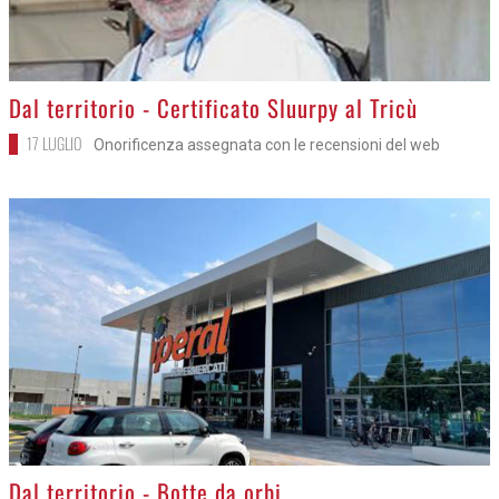
>
Dal territorio - Certificato Sluurpy al Tricù
17 LUGLIO
Onorificenza assegnata con le recensioni del web
>
Dal territorio - Botte da orbi