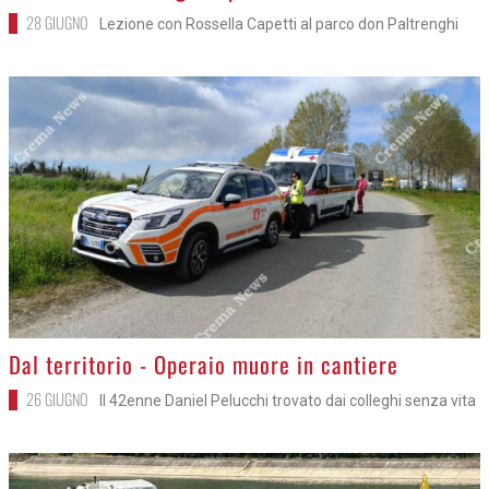
28 GIUGNO
Lezione con Rossella Capetti al parco don Paltrenghi
>
Dal territorio - Operaio muore in cantiere
26 GIUGNO
Il 42enne Daniel Pelucchi trovato dai colleghi senza vita