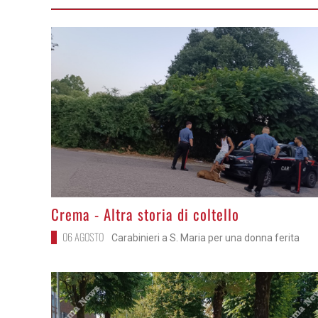
>
Crema - Altra storia di coltello
06 AGOSTO
Carabinieri a S. Maria per una donna ferita