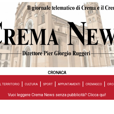
CRONACA
L TERRITORIO
CULTURA
SPORT
APPUNTAMENTI
CREMASCO
ORO
Vuoi leggere Crema News senza pubblicità? Clicca qui!