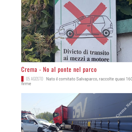
>
Crema - No al ponte nel parco
05 AGOSTO
Nato il comitato Salvaparco, raccolte quasi 16
firme