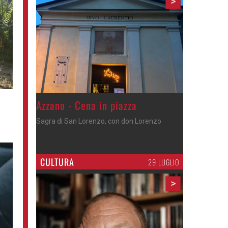
>
Gli appuntamenti fino a sabato
Cosa fare questi giorni nel Cremasco
CULTURA
29 LUGLIO
>