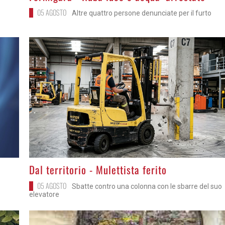
05 AGOSTO
Altre quattro persone denunciate per il furto
>
Dal territorio - Mulettista ferito
05 AGOSTO
Sbatte contro una colonna con le sbarre del suo
elevatore