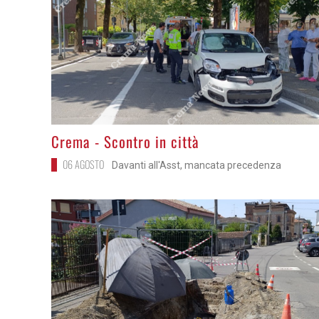
>
Crema - Scontro in città
06 AGOSTO
Davanti all'Asst, mancata precedenza