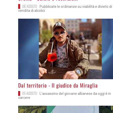
06 AGOSTO
Pubblicate le ordinanze su viabilità e divieto di
vendita di alcolici
>
Dal territorio - Il giudice da Miraglia
05 AGOSTO
L'assassino del giovane albanese da oggi è in
carcere