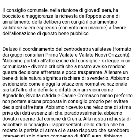
Il consiglio comunale, nella riunione di giovedì sera, ha
bocciato a maggioranza la richiesta dell’opposizione di
annullamento della delibera con cui già il parlamentino
vailatese si era espresso (con voto non unanime) a favore
dell’alienazione di questo bene pubblico.
Deluso il coordinamento del centrodestra vailatese (formato
dai gruppi consiliari Prima Vailate e Vailate Nuovi Orizzonti).
“Abbiamo portato all’attenzione del consiglio - si legge in un
comunicato - diverse criticità che a nostro avviso rendono
questa decisione affrettata e poco trasparente. Alienare un
bene di tale natura significa rischiare di svenderlo. Abbiamo
evidenziato come a oggi la situazione normativa nazionale
sia tutt’altro che definita e difatti comuni vicini come
Agnadello, Rivolta d’Adda e Casale Cremasco hanno preferito
non portare alcuna proposta in consiglio proprio per evitare
decisioni affrettate. Abbiamo ricevuto una relazione di stima
priva dei dati essenziali che, paradossalmente, abbiamo
dovuto reperire dal comune di Crema. Alla nostra richiesta di
ascoltare in consiglio i rappresentanti dello studio che ha
redatto la perizia di stima ci è stato risposto che sarebbero
intervenuti solo dietro compenso di 4000 euro. Abbiamo