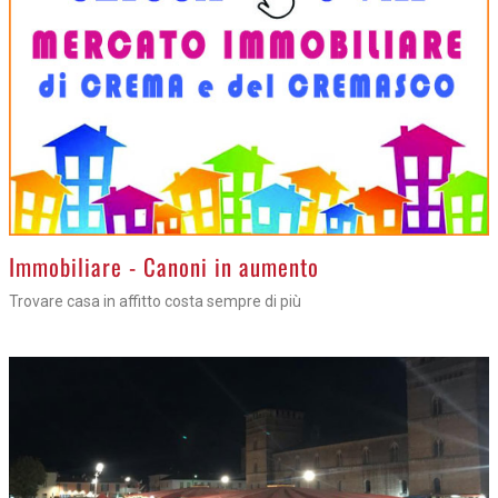
>
Immobiliare - Canoni in aumento
Trovare casa in affitto costa sempre di più