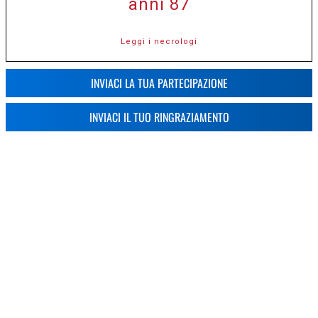
anni 87
Leggi i necrologi
INVIACI LA TUA PARTECIPAZIONE
INVIACI IL TUO RINGRAZIAMENTO
CREMA NEWS - Notizie da Crema e
CONTATTI
-
Cremasco
Vuoi
contattarci?
Direttore responsabile Pier Giorgio Ruggeri
Scrivici per
Registrazione n.2 16
richieste
pubblicitarie,
informazioni,