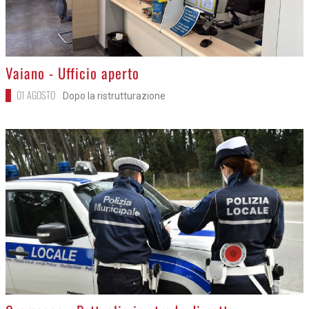
>
Vaiano - Ufficio aperto
01 AGOSTO
Dopo la ristrutturazione
>