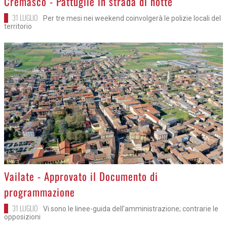
Cremasco - Pattuglie in strada di notte
31 LUGLIO
Per tre mesi nei weekend coinvolgerà le polizie locali del
territorio
>
Vailate - Approvato il Documento di
programmazione
31 LUGLIO
Vi sono le linee-guida dell'amministrazione; contrarie le
opposizioni