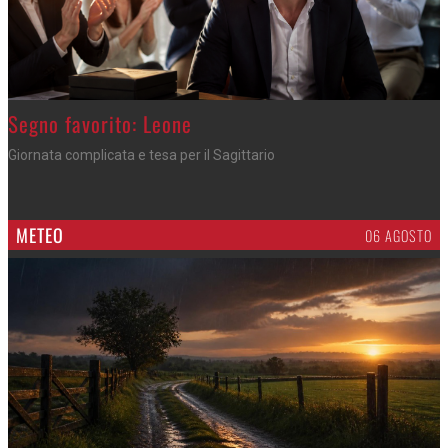
>
Segno favorito: Leone
Giornata complicata e tesa per il Sagittario
METEO
06 AGOSTO