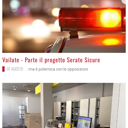
>
Vailate - Parte il progetto Serate Sicure
01 AGOSTO
...ma è polemica con le opposizioni