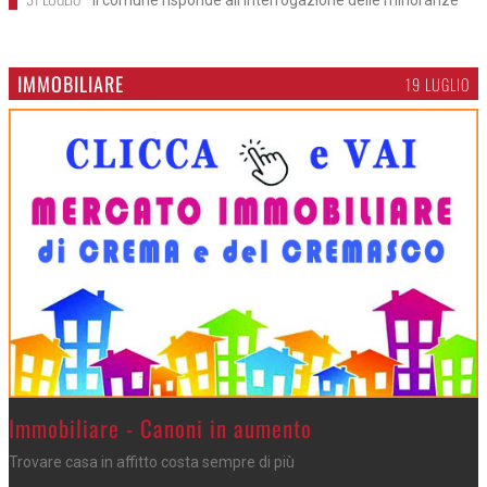
IMMOBILIARE
19 LUGLIO
>
Immobiliare - Canoni in aumento
Trovare casa in affitto costa sempre di più