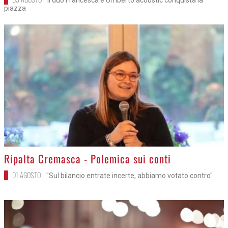
piazza
>
Ripalta Cremasca - Polemica sui conti
01 AGOSTO
"Sul bilancio entrate incerte, abbiamo votato contro"