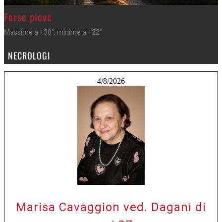
>
Forse piove
Massime a +38°, minime a +22°
NECROLOGI
4/8/2026
Marisa Cavaggion ved. Dagani di