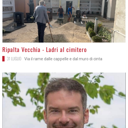
>
Ripalta Vecchia - Ladri al cimitero
31 LUGLIO
Via il rame dalle cappelle e dal muro di cinta