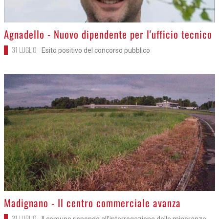
>
Agnadello - Nuovo dipendente per l'ufficio tecnico
31 LUGLIO
Esito positivo del concorso pubblico
>
Madignano - Il centro commerciale avanza
31 LUGLIO
Il comune risponde all'interrogazione delle minoranze