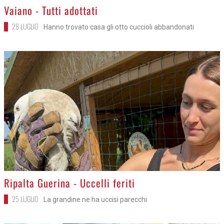
>
Vaiano - Tutti adottati
28 LUGLIO
Hanno trovato casa gli otto cuccioli abbandonati
>
Ripalta Guerina - Uccelli feriti
25 LUGLIO
La grandine ne ha uccisi parecchi