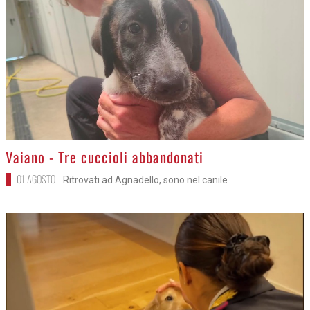
>
Vaiano - Tre cuccioli abbandonati
01 AGOSTO
Ritrovati ad Agnadello, sono nel canile