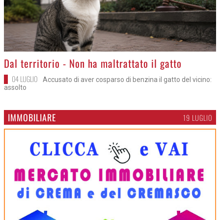
>
Dal territorio - Non ha maltrattato il gatto
04 LUGLIO
Accusato di aver cosparso di benzina il gatto del vicino:
assolto
IMMOBILIARE
19 LUGLIO