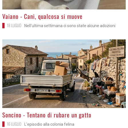
>
Vaiano - Cani, qualcosa si muove
18 LUGLIO
Nell'ultima settimana ci sono state alcune adozioni
>
Soncino - Tentano di rubare un gatto
16 LUGLIO
L'episodio alla colonia felina