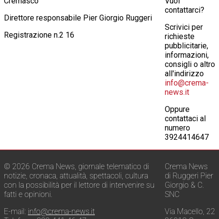
Cremasco
Vuoi
contattarci?
Direttore responsabile Pier Giorgio Ruggeri
Scrivici per
Registrazione n.2 16
richieste
pubblicitarie,
informazioni,
consigli o altro
all'indirizzo
info@crema-
news.it
Oppure
contattaci al
numero
3924414647
© 2026 Crema News, giornale telematico di
Crema News
notizie, cronaca, attualità, spettacoli, cultura
di Ruggeri Pier
con la possibilità per il lettore di intervenire su
Giorgio & C.
fatti e opinioni.
SNC
E-mail:
info@crema-news.it
Via Macello, 22