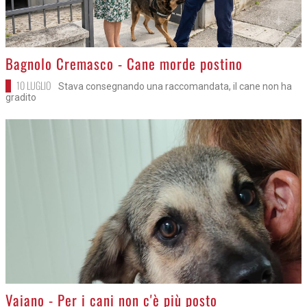
>
Bagnolo Cremasco - Cane morde postino
10 LUGLIO
Stava consegnando una raccomandata, il cane non ha
gradito
>
Vaiano - Per i cani non c'è più posto