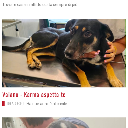
Trovare casa in affitto costa sempre di più
>
Vaiano - Karma aspetta te
06 AGOSTO
Ha due anni, è al canile