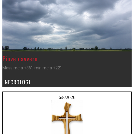
>
Piove davvero
Massime a +36°, minime a +22°
NECROLOGI
6/8/2026