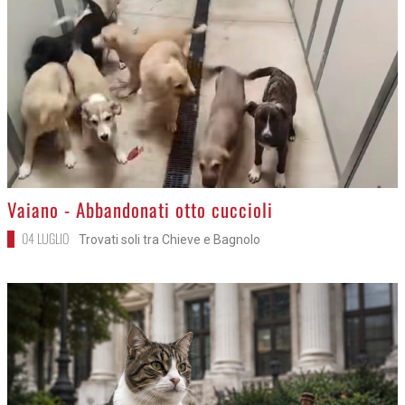
>
Vaiano - Abbandonati otto cuccioli
04 LUGLIO
Trovati soli tra Chieve e Bagnolo