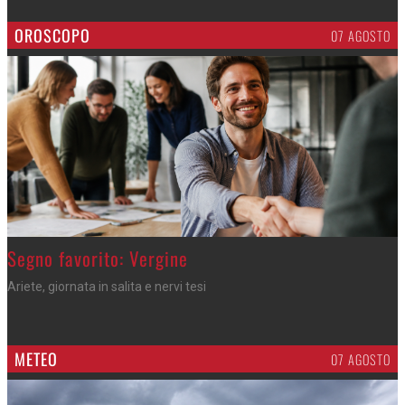
OROSCOPO
07 AGOSTO
>
Segno favorito: Vergine
Ariete, giornata in salita e nervi tesi
METEO
07 AGOSTO