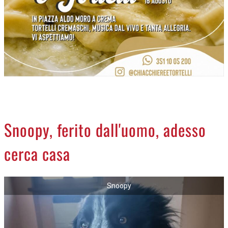
NECROLOGI
ACCEDI
Snoopy, ferito dall'uomo, adesso
cerca casa
Snoopy