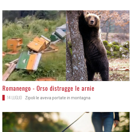
>
Romanengo - Orso distrugge le arnie
14 LUGLIO
Zipoli le aveva portate in montagna