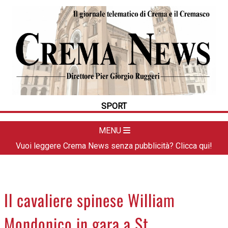
HOME
CRONACA
POLITICA
LA FOTO
METEO
SPORT
DAL TERRITORIO
CULTURA
MENU
SPORT
Vuoi leggere Crema News senza pubblicità? Clicca qui!
APPUNTAMENTI
CREMASCO
OROSCOPO
Il cavaliere spinese William
LA PIAZZA
Mondonico in gara a St.
ANIMALI