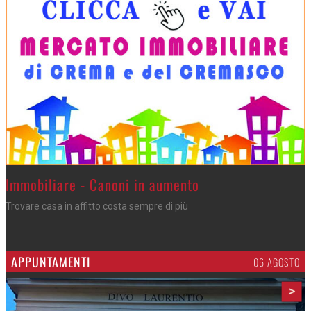
>
Immobiliare - Canoni in aumento
Trovare casa in affitto costa sempre di più
APPUNTAMENTI
06 AGOSTO
>