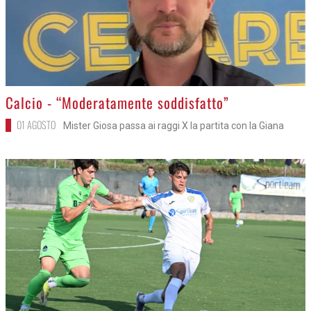
>
Calcio - “Moderatamente soddisfatto”
01 AGOSTO
Mister Giosa passa ai raggi X la partita con la Giana