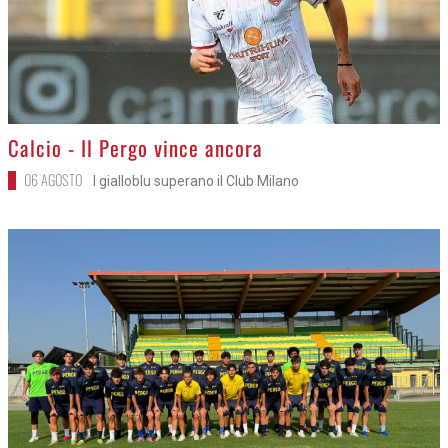
>
Calcio - Il Pergo vince ancora
06 AGOSTO
I gialloblu superano il Club Milano