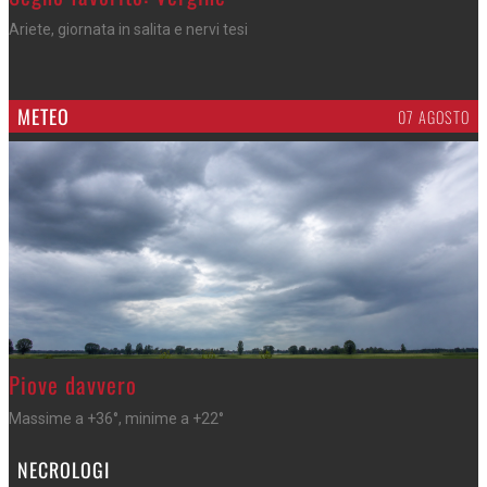
Ariete, giornata in salita e nervi tesi
METEO
07 AGOSTO
>
Piove davvero
Massime a +36°, minime a +22°
NECROLOGI