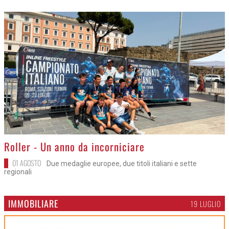
>
Roller - Un anno da incorniciare
01 AGOSTO
Due medaglie europee, due titoli italiani e sette
regionali
IMMOBILIARE
19 LUGLIO