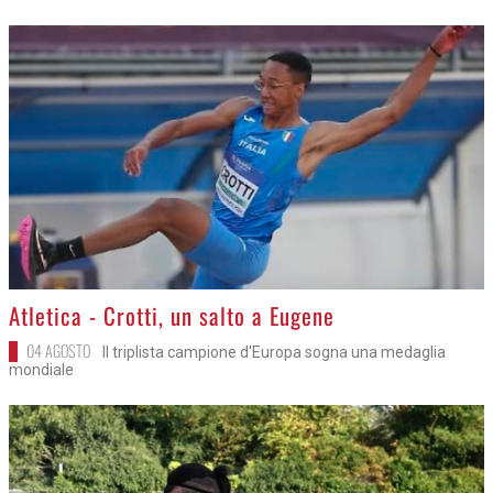
>
Atletica - Crotti, un salto a Eugene
04 AGOSTO
Il triplista campione d'Europa sogna una medaglia
mondiale