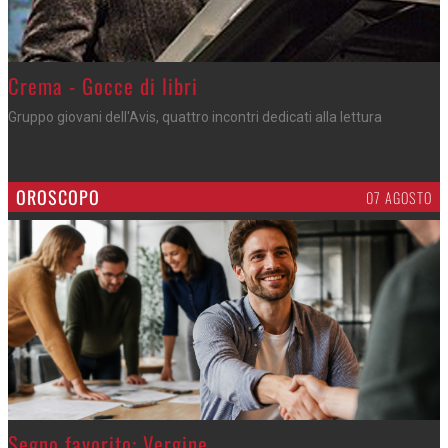
Crema - Gocce di libri
Gruppo giovani dell'Avis, quattro incontri dedicati alla lettura
OROSCOPO
07 AGOSTO
>
Segno favorito: Vergine