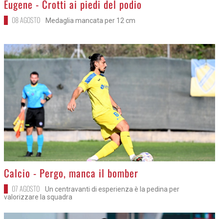
Eugene - Crotti ai piedi del podio
08 AGOSTO
Medaglia mancata per 12 cm
>
Calcio - Pergo, manca il bomber
07 AGOSTO
Un centravanti di esperienza è la pedina per
valorizzare la squadra