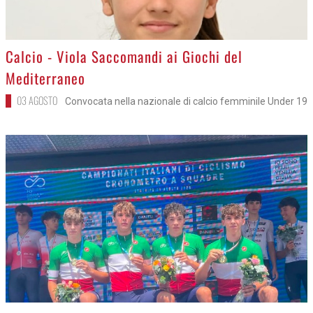
>
Calcio - Viola Saccomandi ai Giochi del
Mediterraneo
03 AGOSTO
Convocata nella nazionale di calcio femminile Under 19
>