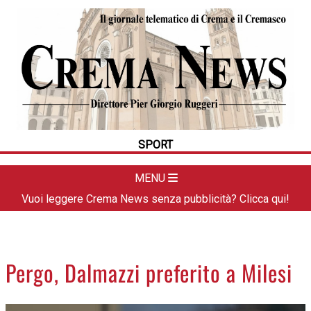
HOME
CRONACA
POLITICA
LA FOTO
METEO
SPORT
DAL TERRITORIO
CULTURA
MENU
SPORT
Vuoi leggere Crema News senza pubblicità? Clicca qui!
APPUNTAMENTI
CREMASCO
OROSCOPO
Pergo, Dalmazzi preferito a Milesi
LA PIAZZA
ANIMALI