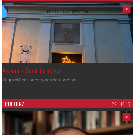
>
Gli appuntamenti fino a sabato
Cosa fare questi giorni nel Cremasco
CULTURA
29 LUGLIO
>