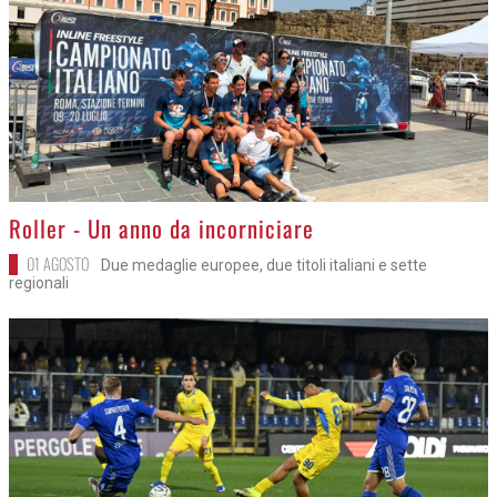
>
Roller - Un anno da incorniciare
01 AGOSTO
Due medaglie europee, due titoli italiani e sette
regionali