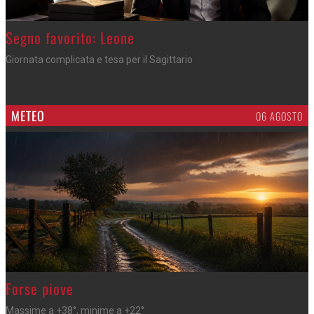
>
Segno favorito: Leone
Giornata complicata e tesa per il Sagittario
METEO
06 AGOSTO
>
Forse piove
Massime a +38°, minime a +22°