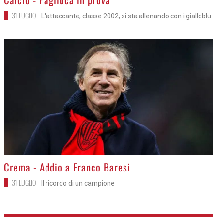
31 LUGLIO
L'attaccante, classe 2002, si sta allenando con i gialloblu
>
Crema - Addio a Franco Baresi
31 LUGLIO
Il ricordo di un campione