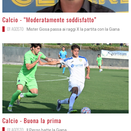
>
Calcio - “Moderatamente soddisfatto”
01 AGOSTO
Mister Giosa passa ai raggi X la partita con la Giana
>
Calcio - Buona la prima
01 AGOSTO
Il Pergo batte la Giana