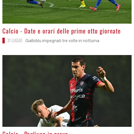
>
Calcio - Date e orari delle prime otto giornate
31 LUGLIO
Gialloblu impegnati tre volte in notturna
>
Calcio - Pagliuca in prova