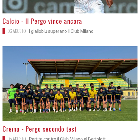
>
Calcio - Il Pergo vince ancora
06 AGOSTO
I gialloblu superano il Club Milano
>
Crema - Pergo secondo test
05 AGOSTO
Partita contro il Club Milano al Bertolotti