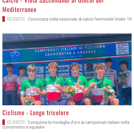
Mediterraneo
03 AGOSTO
Convocata nella nazionale di calcio femminile Under 19
>
Ciclismo - Longo tricolore
03 AGOSTO
Conquista la medaglia d'oro ai campionati italiani nella
cronometro a squadre