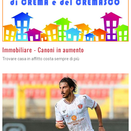
>
Immobiliare - Canoni in aumento
Trovare casa in affitto costa sempre di più