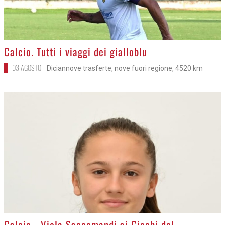
>
Calcio. Tutti i viaggi dei gialloblu
03 AGOSTO
Diciannove trasferte, nove fuori regione, 4520 km
>
Calcio - Viola Saccomandi ai Giochi del