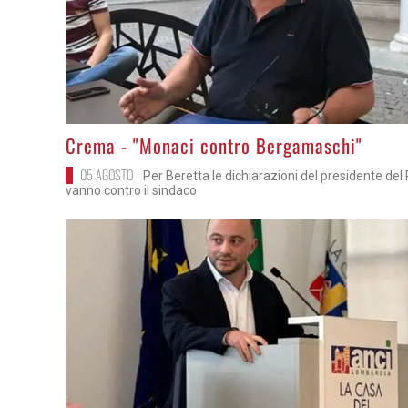
>
Crema - "Monaci contro Bergamaschi"
05 AGOSTO
Per Beretta le dichiarazioni del presidente del
vanno contro il sindaco