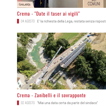
>
Crema - "Date il taser ai vigili"
04 AGOSTO
E' la richiesta della Lega, restata senza rispos
>
Crema - Zanibelli e il sovrapponte
02 AGOSTO
"Mai una data certa da parte del sindaco"