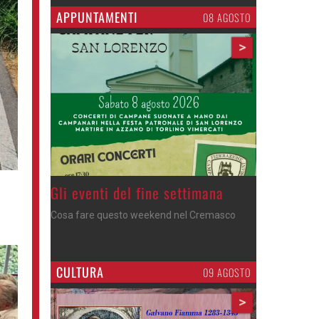
APPUNTAMENTI
06 AGOSTO
>
Azzano - Cena in piazza
Sagra di San Lorenzo, con don Lorenzo
CULTURA
09 AGOSTO
>