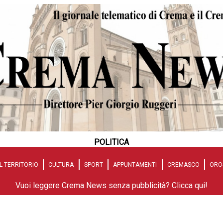
POLITICA
L TERRITORIO
CULTURA
SPORT
APPUNTAMENTI
CREMASCO
ORO
Vuoi leggere Crema News senza pubblicità? Clicca qui!