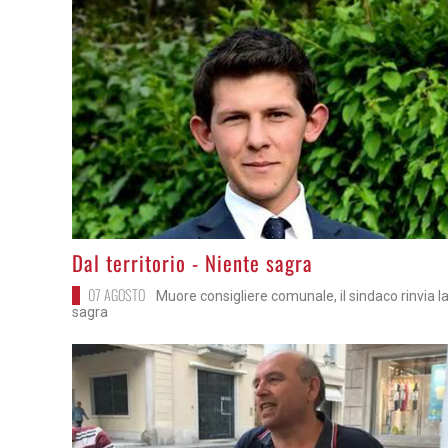
>
Dal territorio - Niente sagra
07 AGOSTO
Muore consigliere comunale, il sindaco rinvia l
sagra