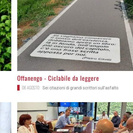
>
Offanengo - Ciclabile da leggere
06 AGOSTO
a
Sei citazioni di grandi scrittori sull'asfalto