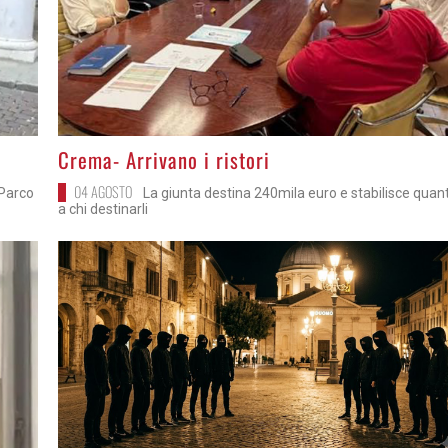
>
Crema- Arrivano i ristori
04 AGOSTO
 Parco
La giunta destina 240mila euro e stabilisce quan
a chi destinarli