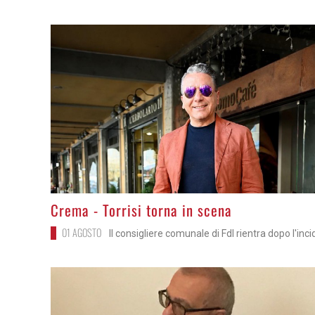
>
Crema - Torrisi torna in scena
01 AGOSTO
Il consigliere comunale di FdI rientra dopo l'inc