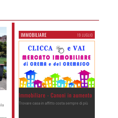
IMMOBILIARE
19 LUGLIO
>
Immobiliare - Canoni in aumento
Trovare casa in affitto costa sempre di più
ila