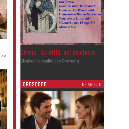
Crema - La città, nel medioevo
to e
Gli albori, la rivalità con Cremona
OROSCOPO
08 AGOSTO