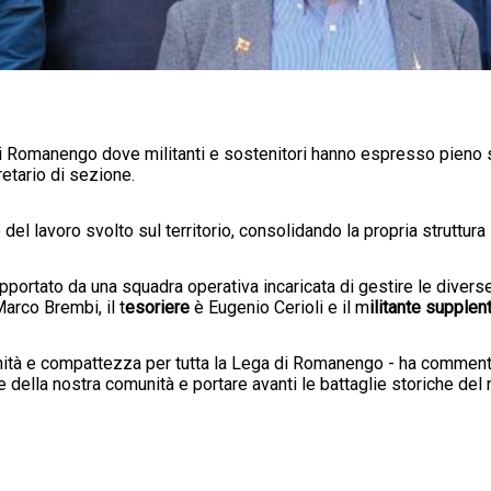
i Romanengo dove militanti e sostenitori hanno espresso pieno so
retario di sezione.
l lavoro svolto sul territorio, consolidando la propria struttura i
pportato da una squadra operativa incaricata di gestire le diverse
arco Brembi, il t
esoriere
è Eugenio Cerioli e il m
ilitante supplen
nità e compattezza per tutta la Lega di Romanengo - ha commentat
della nostra comunità e portare avanti le battaglie storiche del 