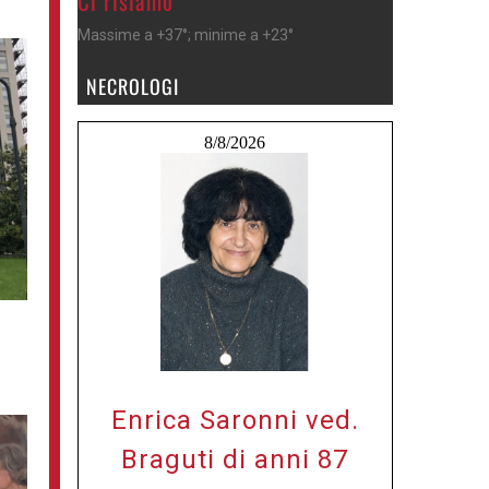
Ci risiamo
Massime a +37°; minime a +23°
NECROLOGI
8/8/2026
Enrica Saronni ved.
Braguti di anni 87