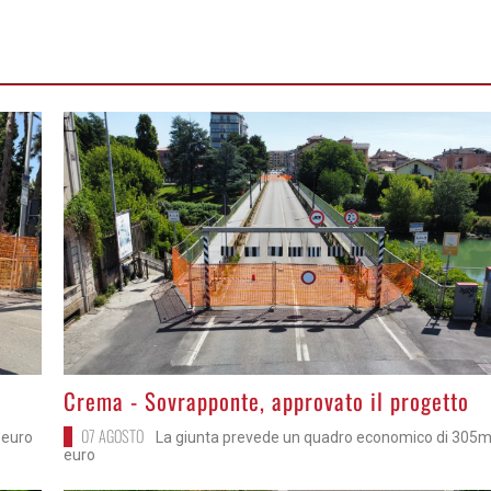
>
Crema - Sovrapponte, approvato il progetto
07 AGOSTO
a euro
La giunta prevede un quadro economico di 305m
euro