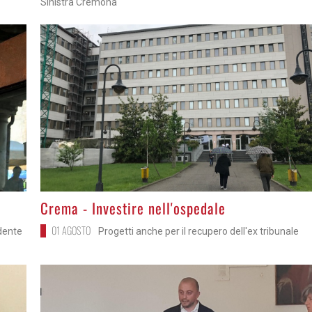
Sinistra Cremona
>
Crema - Investire nell'ospedale
01 AGOSTO
idente
Progetti anche per il recupero dell'ex tribunale