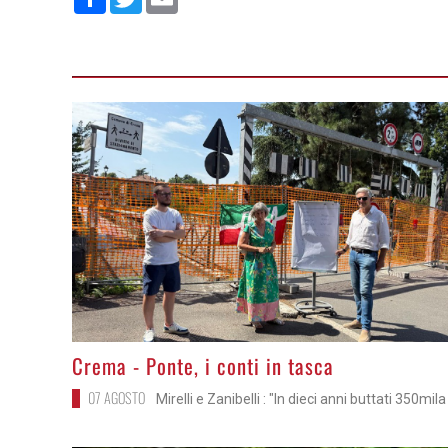
>
Crema - Ponte, i conti in tasca
07 AGOSTO
Mirelli e Zanibelli : "In dieci anni buttati 350mil