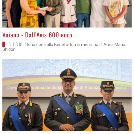
>
Vaiano - Dall’Avis 600 euro
15 LUGLIO
Donazione alla Benefattori in memoria di Anna Maria
Ghidoni