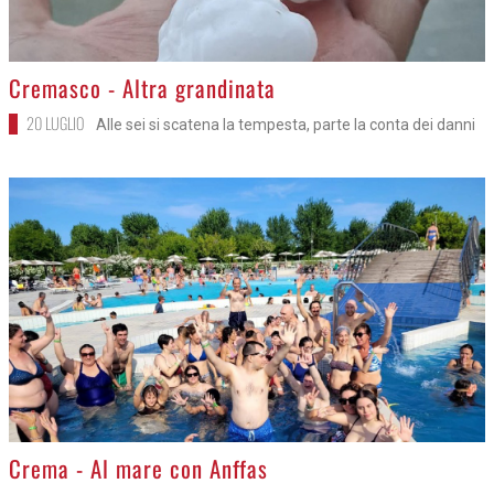
>
Cremasco - Altra grandinata
20 LUGLIO
Alle sei si scatena la tempesta, parte la conta dei danni
>
Crema - Al mare con Anffas