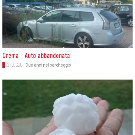
>
Crema - Auto abbandonata
21 LUGLIO
Due anni nel parcheggio