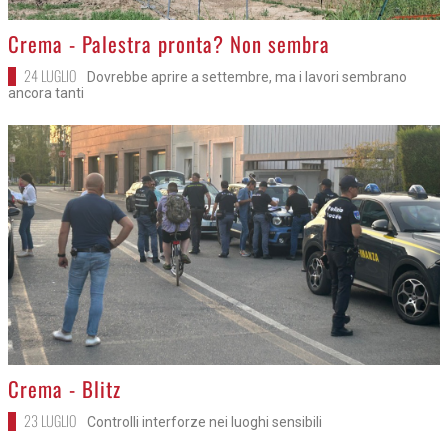
>
Crema - Palestra pronta? Non sembra
24 LUGLIO
Dovrebbe aprire a settembre, ma i lavori sembrano
ancora tanti
>
Crema - Blitz
23 LUGLIO
Controlli interforze nei luoghi sensibili