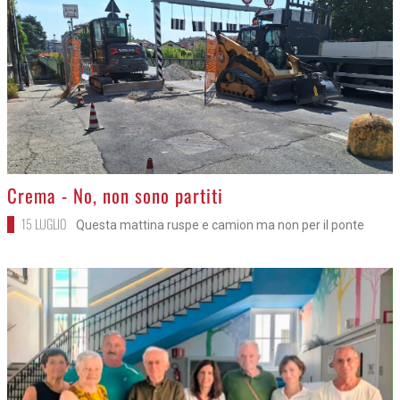
>
Crema - No, non sono partiti
15 LUGLIO
Questa mattina ruspe e camion ma non per il ponte