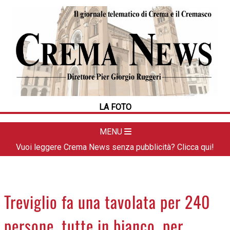
HOME
CRONACA
POLITICA
LA FOTO
METEO
LA FOTO
DAL TERRITORIO
CULTURA
MENU
SPORT
Vuoi leggere Crema News senza pubblicità? Clicca qui!
APPUNTAMENTI
CREMASCO
OROSCOPO
Treviglio fa una tavolata per 240
LA PIAZZA
persone, tutte in bianco, per
ANIMALI