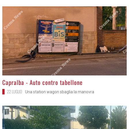
>
Capralba - Auto contro tabellone
22 LUGLIO
Una station wagon sbaglia la manovra