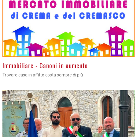
>
Immobiliare - Canoni in aumento
Trovare casa in affitto costa sempre di più