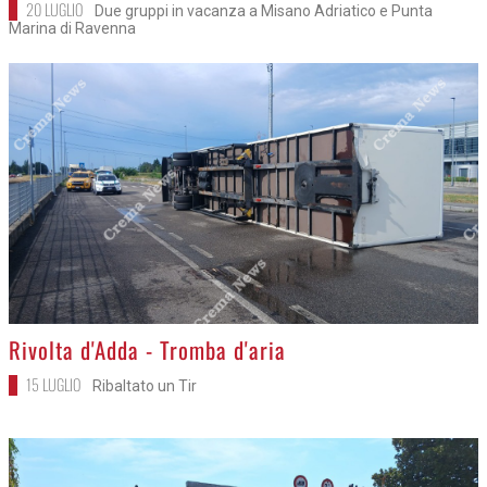
20 LUGLIO
Due gruppi in vacanza a Misano Adriatico e Punta
Marina di Ravenna
>
Rivolta d'Adda - Tromba d'aria
15 LUGLIO
Ribaltato un Tir