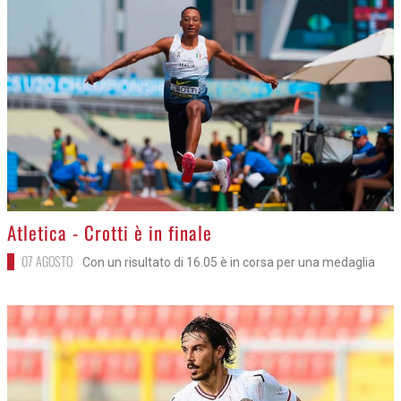
>
Atletica - Crotti è in finale
07 AGOSTO
Con un risultato di 16.05 è in corsa per una medaglia