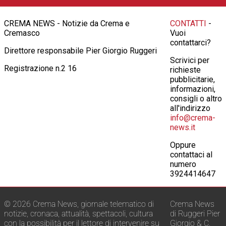
CREMA NEWS - Notizie da Crema e
CONTATTI
-
Cremasco
Vuoi
contattarci?
Direttore responsabile Pier Giorgio Ruggeri
Scrivici per
Registrazione n.2 16
richieste
pubblicitarie,
informazioni,
consigli o altro
all'indirizzo
info@crema-
news.it
Oppure
contattaci al
numero
3924414647
© 2026 Crema News, giornale telematico di
Crema News
notizie, cronaca, attualità, spettacoli, cultura
di Ruggeri Pier
con la possibilità per il lettore di intervenire su
Giorgio & C.