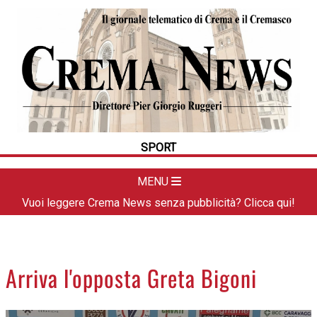
HOME
CRONACA
POLITICA
LA FOTO
METEO
SPORT
DAL TERRITORIO
CULTURA
MENU
SPORT
Vuoi leggere Crema News senza pubblicità? Clicca qui!
APPUNTAMENTI
CREMASCO
OROSCOPO
Arriva l'opposta Greta Bigoni
LA PIAZZA
ANIMALI