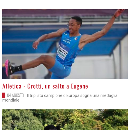
>
Atletica - Crotti, un salto a Eugene
04 AGOSTO
Il triplista campione d'Europa sogna una medaglia
mondiale