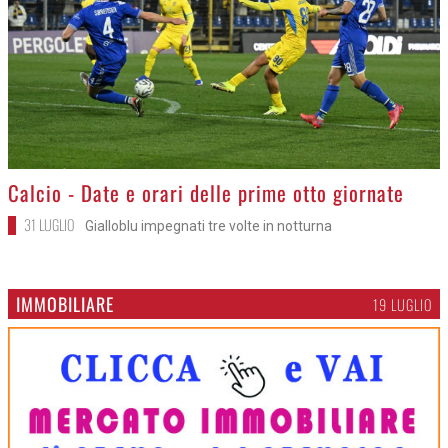
>
Calcio - Date e orari delle prime otto giornate
31 LUGLIO
Gialloblu impegnati tre volte in notturna
IMMOBILIARE
19 LUGLIO