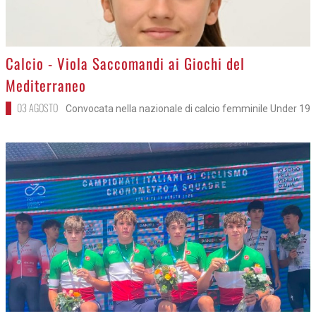
>
Calcio - Viola Saccomandi ai Giochi del
Mediterraneo
03 AGOSTO
Convocata nella nazionale di calcio femminile Under 19