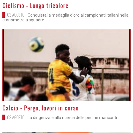
>
Ciclismo - Longo tricolore
03 AGOSTO
Conquista la medaglia d'oro ai campionati italiani nella
cronometro a squadre
>
Calcio - Pergo, lavori in corso
02 AGOSTO
La dirigenza è alla ricerca delle pedine mancanti