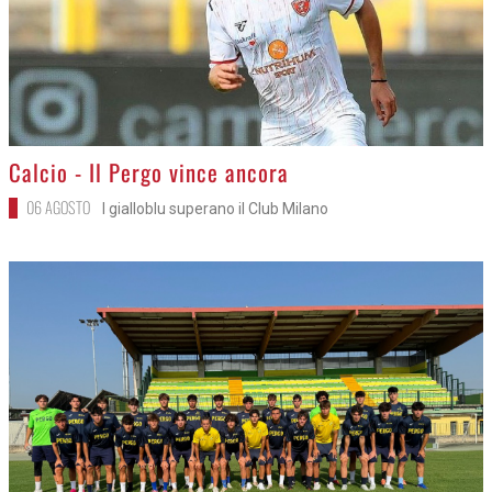
>
Calcio - Il Pergo vince ancora
06 AGOSTO
I gialloblu superano il Club Milano